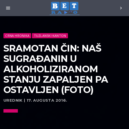
menu
chevron_right
CRNA HRONIKA
TUZLANSKI KANTON
SRAMOTAN ČIN: NAŠ
SUGRAĐANIN U
ALKOHOLIZIRANOM
STANJU ZAPALJEN PA
OSTAVLJEN (FOTO)
UREDNIK | 17. AUGUSTA 2016.