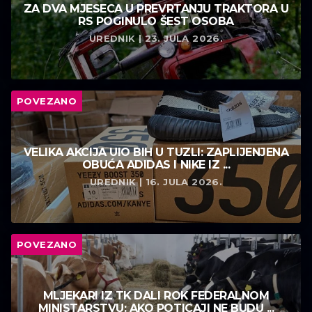
ZA DVA MJESECA U PREVRTANJU TRAKTORA U
RS POGINULO ŠEST OSOBA
UREDNIK | 23. JULA 2026.
POVEZANO
VELIKA AKCIJA UIO BIH U TUZLI: ZAPLIJENJENA
OBUĆA ADIDAS I NIKE IZ ...
UREDNIK | 16. JULA 2026.
POVEZANO
MLJEKARI IZ TK DALI ROK FEDERALNOM
MINISTARSTVU: AKO POTICAJI NE BUDU ...