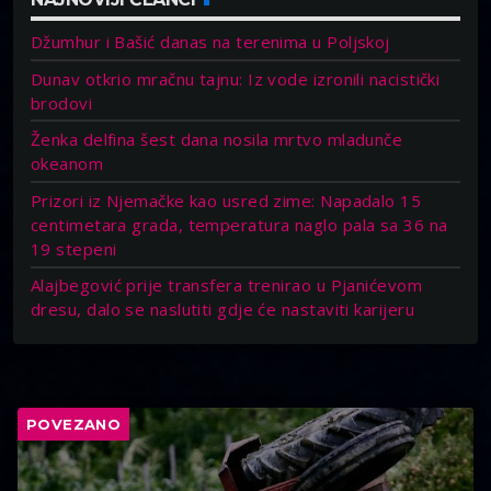
Džumhur i Bašić danas na terenima u Poljskoj
Dunav otkrio mračnu tajnu: Iz vode izronili nacistički
brodovi
Ženka delfina šest dana nosila mrtvo mladunče
okeanom
Prizori iz Njemačke kao usred zime: Napadalo 15
centimetara grada, temperatura naglo pala sa 36 na
19 stepeni
Alajbegović prije transfera trenirao u Pjanićevom
dresu, dalo se naslutiti gdje će nastaviti karijeru
POVEZANO