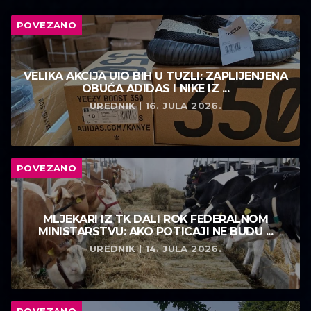
POVEZANO
VELIKA AKCIJA UIO BIH U TUZLI: ZAPLIJENJENA
OBUĆA ADIDAS I NIKE IZ ...
UREDNIK | 16. JULA 2026.
POVEZANO
MLJEKARI IZ TK DALI ROK FEDERALNOM
MINISTARSTVU: AKO POTICAJI NE BUDU ...
UREDNIK | 14. JULA 2026.
POVEZANO