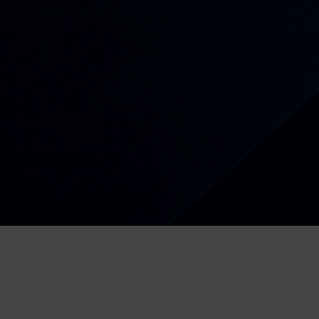
Radio
Kiša dobrih nota