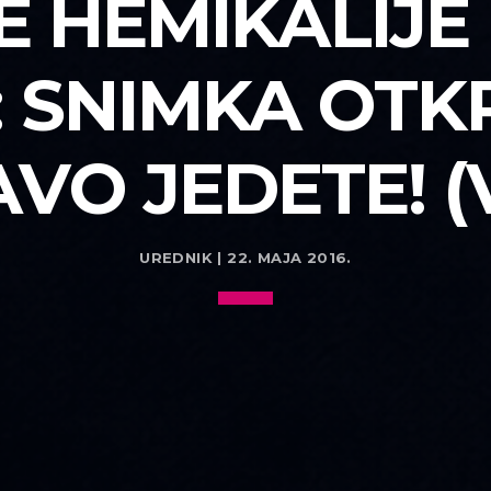
E HEMIKALIJE 
 SNIMKA OTK
VO JEDETE! (
UREDNIK | 22. MAJA 2016.