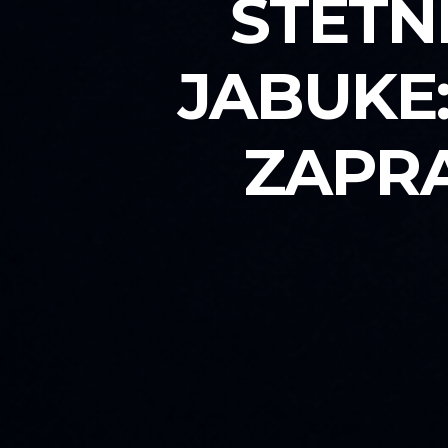
ŠTETN
JABUKE:
ZAPRA