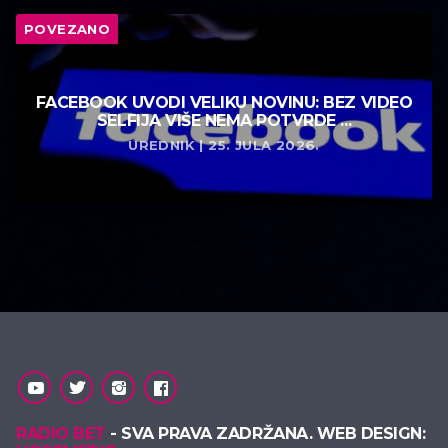
POVEZANO
FACEBOOK UVODI VELIKU NOVINU: BEZ VIDEO
SELFIJA VIŠE NEMA POTVRDE ...
UREDNIK | 25. JULA 2026.
RADIO BET
- SVA PRAVA ZADRŽANA. WEB DESIGN: