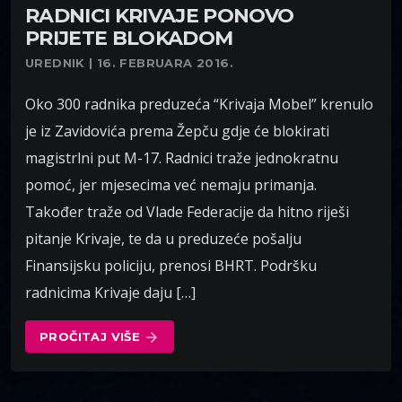
RADNICI KRIVAJE PONOVO
PRIJETE BLOKADOM
UREDNIK | 16. FEBRUARA 2016.
Oko 300 radnika preduzeća “Krivaja Mobel” krenulo
je iz Zavidovića prema Žepču gdje će blokirati
magistrlni put M-17. Radnici traže jednokratnu
pomoć, jer mjesecima već nemaju primanja.
Također traže od Vlade Federacije da hitno riješi
pitanje Krivaje, te da u preduzeće pošalju
Finansijsku policiju, prenosi BHRT. Podršku
radnicima Krivaje daju […]
PROČITAJ VIŠE
arrow_forward