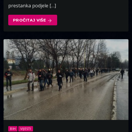
prestanka podjele […]
PROČITAJ VIŠE
arrow_forward
BIH
VIJESTI