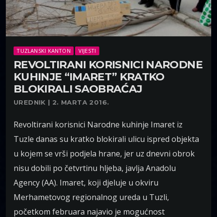
TUZLANSKI KANTON
VIJESTI
REVOLTIRANI KORISNICI NARODNE
KUHINJE “IMARET” KRATKO
BLOKIRALI SAOBRAĆAJ
UREDNIK | 2. MARTA 2016.
Revoltirani korisnici Narodne kuhinje Imaret iz
Tuzle danas su kratko blokirali ulicu ispred objekta
u kojem se vrši podjela hrane, jer uz dnevni obrok
nisu dobili po četvrtinu hljeba, javlja Anadolu
Agency (AA). Imaret, koji djeluje u okviru
Merhametovog regionalnog ureda u Tuzli,
početkom februara najavio je mogućnost