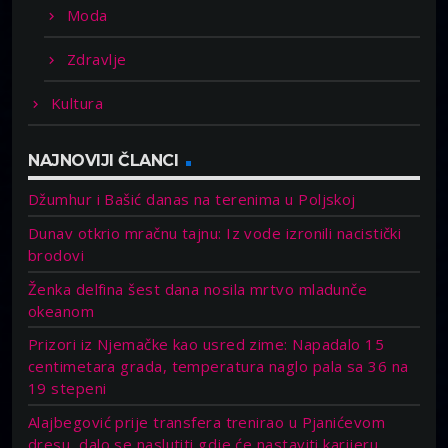
Moda
Zdravlje
Kultura
NAJNOVIJI ČLANCI
Džumhur i Bašić danas na terenima u Poljskoj
Dunav otkrio mračnu tajnu: Iz vode izronili nacistički
brodovi
Ženka delfina šest dana nosila mrtvo mladunče
okeanom
Prizori iz Njemačke kao usred zime: Napadalo 15
centimetara grada, temperatura naglo pala sa 36 na
19 stepeni
Alajbegović prije transfera trenirao u Pjanićevom
dresu, dalo se naslutiti gdje će nastaviti karijeru