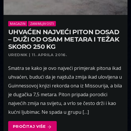
MAGAZIN
ZANIMLJIVOSTI
UHVAĆEN NAJVEĆI PITON DOSAD
– DUŽI OD OSAM METARA I TEŽAK
SKORO 250 KG
UREDNIK | 11. APRILA 2016.
Smatra se kako je ovo najveći primjerak pitona ikad
uhvaćen, budući da je najduža zmija ikad ulovljena u
Guinnessovoj knjizi rekorda ona iz Missourija, a bila
je dugačka 7,5 metara. Piton pripada porodici
najvećih zmija na svijetu, a vrlo se često drži i kao
kućni ljubimac. Ne spada u grupu […]
PROČITAJ VIŠE
arrow_forward