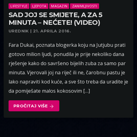
LIFESTYLE
LJEPOTA
MAGAZIN
ZANIMLJIVOSTI
SAD JOJ SE SMIJETE, A ZA 5
MINUTA – NEĆETE! (VIDEO)
UREDNIK | 21. APRILA 2016.
Fara Dukai, poznata blogerka koju na Jutjubu prati
gotovo milion ljudi, ponudila je prije nekoliko dana
rješenje kako do savršeno bijelih zuba za samo par
minuta. Vjerovali joj na riječ ili ne, čarobnu pastu je
lako napraviti kod kuće, a sve što treba da uradite je
da pomiješate malos kokosovim […]
PROČITAJ VIŠE
arrow_forward