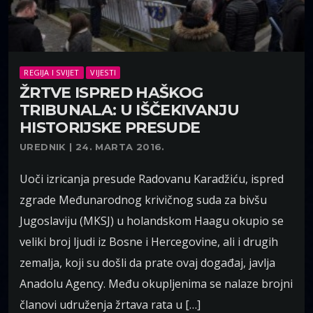
REGIJA I SVIJET
VIJESTI
ŽRTVE ISPRED HAŠKOG
TRIBUNALA: U IŠČEKIVANJU
HISTORIJSKE PRESUDE
UREDNIK | 24. MARTA 2016.
Uoči izricanja presude Radovanu Karadžiću, ispred
zgrade Međunarodnog krivičnog suda za bivšu
Jugoslaviju (MKSJ) u holandskom Haagu okupio se
veliki broj ljudi iz Bosne i Hercegovine, ali i drugih
zemalja, koji su došli da prate ovaj događaj, javlja
Anadolu Agency. Među okupljenima se nalaze brojni
članovi udruženja žrtava rata u […]