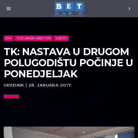
menu
chevron_right
BIH
TUZLANSKI KANTON
VIJESTI
TK: NASTAVA U DRUGOM
POLUGODIŠTU POČINJE U
PONEDJELJAK
UREDNIK | 28. JANUARA 2017.