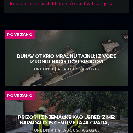
dresu, dalo se naslutiti gdje će nastaviti karijeru
POVEZANO
DUNAV OTKRIO MRAČNU TAJNU: IZ VODE
IZRONILI NACISTIČKI BRODOVI
UREDNIK | 4. AUGUSTA 2026.
POVEZANO
PRIZORI IZ NJEMAČKE KAO USRED ZIME:
NAPADALO 15 CENTIMETARA GRADA, ...
UREDNIK | 4. AUGUSTA 2026.