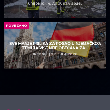
UREDNIK | 4. AUGUSTA 2026.
POVEZANO
SVE MANJE PRILIKA ZA POSAO U NJEMAČKOJ:
ZEMLJA VIŠE NIJE OBEĆANA ZA...
UREDNIK | 27. JULA 2026.