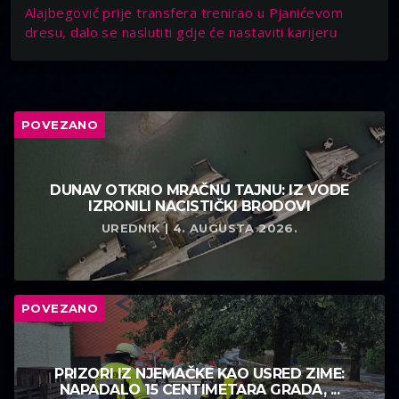
Alajbegović prije transfera trenirao u Pjanićevom
dresu, dalo se naslutiti gdje će nastaviti karijeru
POVEZANO
DUNAV OTKRIO MRAČNU TAJNU: IZ VODE
IZRONILI NACISTIČKI BRODOVI
UREDNIK | 4. AUGUSTA 2026.
POVEZANO
PRIZORI IZ NJEMAČKE KAO USRED ZIME:
NAPADALO 15 CENTIMETARA GRADA, ...