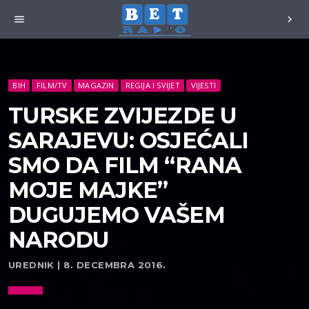
menu
chevron_right
BIH
FILM/TV
MAGAZIN
REGIJA I SVIJET
VIJESTI
TURSKE ZVIJEZDE U
SARAJEVU: OSJEĆALI
SMO DA FILM “RANA
MOJE MAJKE”
DUGUJEMO VAŠEM
NARODU
UREDNIK | 8. DECEMBRA 2016.