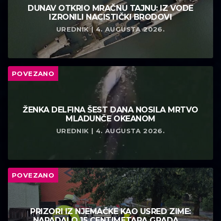
DUNAV OTKRIO MRAČNU TAJNU: IZ VODE
IZRONILI NACISTIČKI BRODOVI
UREDNIK | 4. AUGUSTA 2026.
POVEZANO
ŽENKA DELFINA ŠEST DANA NOSILA MRTVO
MLADUNČE OKEANOM
UREDNIK | 4. AUGUSTA 2026.
POVEZANO
PRIZORI IZ NJEMAČKE KAO USRED ZIME:
NAPADALO 15 CENTIMETARA GRADA, ...