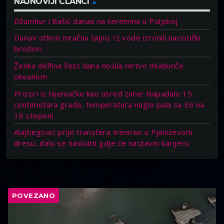
NAJNOVIJI ČLANCI
Džumhur i Bašić danas na terenima u Poljskoj
Dunav otkrio mračnu tajnu: Iz vode izronili nacistički
brodovi
Ženka delfina šest dana nosila mrtvo mladunče
okeanom
Prizori iz Njemačke kao usred zime: Napadalo 15
centimetara grada, temperatura naglo pala sa 36 na
19 stepeni
Alajbegović prije transfera trenirao u Pjanićevom
dresu, dalo se naslutiti gdje će nastaviti karijeru
POVEZANO