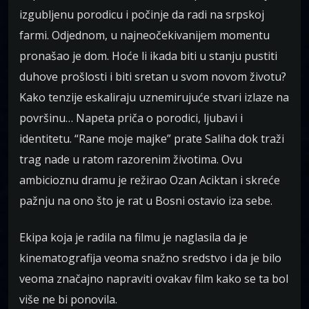
izgubljenu porodicu i počinje da radi na srpskoj
farmi. Odjednom, u najneočekivanijem momentu
pronašao je dom. Hoće li ikada biti u stanju pustiti
duhove prošlosti i biti sretan u svom novom životu?
Kako tenzije eskaliraju uznemirujuće stvari izlaze na
površinu… Napeta priča o porodici, ljubavi i
identitetu. “Rane moje majke” prate Saliha dok traži
trag nade u ratom razorenim životima. Ovu
ambicioznu dramu je režirao Ozan Aciktan i skreće
pažnju na ono što je rat u Bosni ostavio iza sebe.
Ekipa koja je radila na filmu je naglasila da je
kinematografija veoma snažno sredstvo i da je bilo
veoma značajno napraviti ovakav film kako se ta bol
više ne bi ponovila.