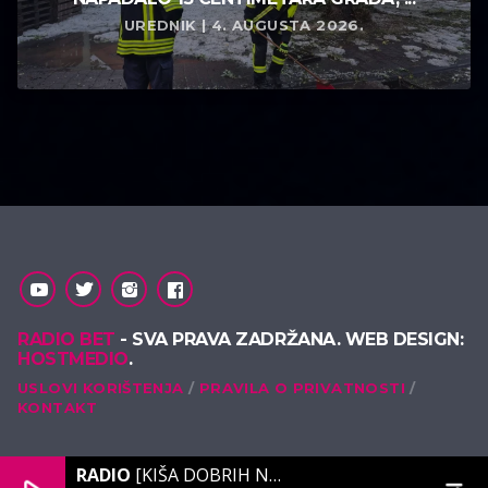
UREDNIK | 4. AUGUSTA 2026.
RADIO BET
- SVA PRAVA ZADRŽANA. WEB DESIGN:
HOSTMEDIO
.
USLOVI KORIŠTENJA
PRAVILA O PRIVATNOSTI
KONTAKT
RADIO
[KIŠA DOBRIH NOTA]