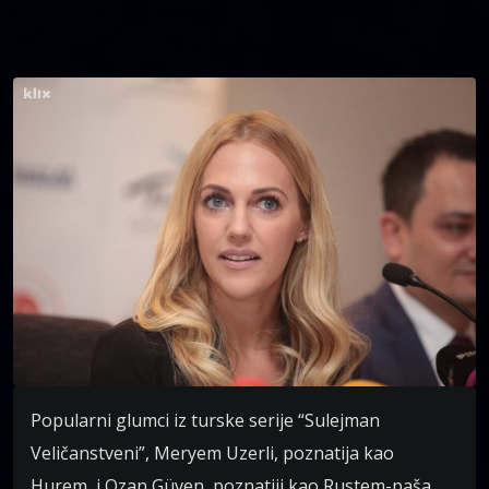
Popularni glumci iz turske serije “Sulejman
Veličanstveni”, Meryem Uzerli, poznatija kao
Hurem, i Ozan Güven, poznatiji kao Rustem-paša,