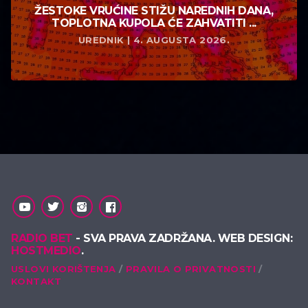
ŽESTOKE VRUĆINE STIŽU NAREDNIH DANA,
TOPLOTNA KUPOLA ĆE ZAHVATITI ...
UREDNIK | 4. AUGUSTA 2026.
RADIO BET
- SVA PRAVA ZADRŽANA. WEB DESIGN:
HOSTMEDIO
.
USLOVI KORIŠTENJA
PRAVILA O PRIVATNOSTI
KONTAKT