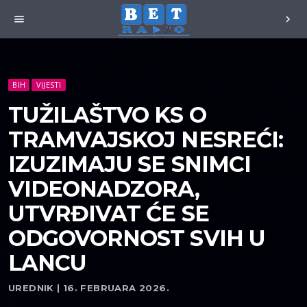
menu
chevron_right
BIH
VIJESTI
TUŽILAŠTVO KS O
TRAMVAJSKOJ NESREĆI:
IZUZIMAJU SE SNIMCI
VIDEONADZORA,
UTVRĐIVAT ĆE SE
ODGOVORNOST SVIH U
LANCU
UREDNIK | 16. FEBRUARA 2026.