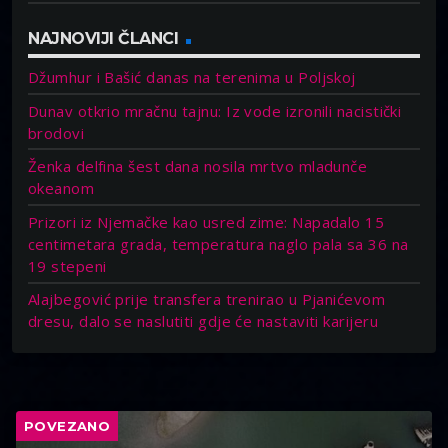
NAJNOVIJI ČLANCI
Džumhur i Bašić danas na terenima u Poljskoj
Dunav otkrio mračnu tajnu: Iz vode izronili nacistički
brodovi
Ženka delfina šest dana nosila mrtvo mladunče
okeanom
Prizori iz Njemačke kao usred zime: Napadalo 15
centimetara grada, temperatura naglo pala sa 36 na
19 stepeni
Alajbegović prije transfera trenirao u Pjanićevom
dresu, dalo se naslutiti gdje će nastaviti karijeru
POVEZANO