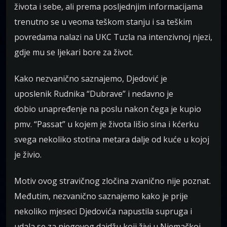
života i sebe, ali prema posljednjim informacijama
trenutno se u veoma teškom stanju i sa teškim
povredama nalazi na UKC Tuzla na intenzivnoj njezi,
gdje mu se ljekari bore za život.
Kako nezvanično saznajemo, Djedović je
uposlenik Rudnika “Dubrave” i nedavno je
dobio unapređenje na poslu nakon čega je kupio
pmv. “Passat” u kojem je života lišio sina i kćerku
svega nekoliko stotina metara dalje od kuće u kojoj
je živio.
Motiv ovog stravičnog zločina zvanično nije poznat.
Međutim, nezvanično saznajemo kako je prije
nekoliko mjeseci Djedovića napustila supruga i
udala se za njegovog daidžu koji živi u Njemačkoj