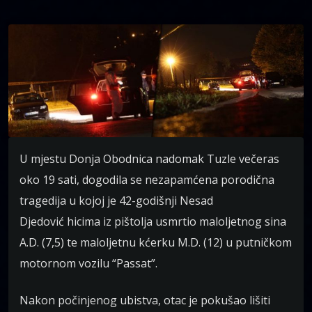
U mjestu Donja Obodnica nadomak Tuzle večeras
oko 19 sati, dogodila se nezapamćena porodična
tragedija u kojoj je 42-godišnji Nesad
Djedović hicima iz pištolja usmrtio maloljetnog sina
A.D. (7,5) te maloljetnu kćerku M.D. (12) u putničkom
motornom vozilu “Passat”.
Nakon počinjenog ubistva, otac je pokušao lišiti