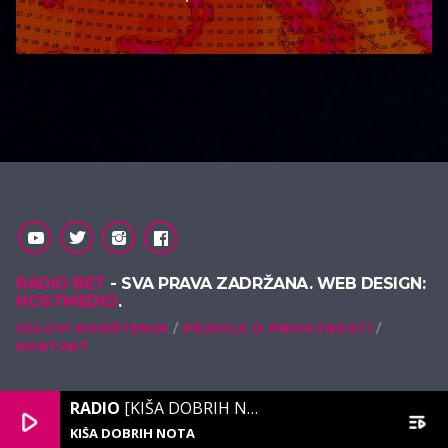
RADIO BET
- SVA PRAVA ZADRŽANA. WEB DESIGN:
HOSTMEDIO
.
USLOVI KORIŠTENJA
PRAVILA O PRIVATNOSTI
KONTAKT
RADIO
[KIŠA DOBRIH NOTA]
play_arrow
playlist_play
KIŠA DOBRIH NOTA