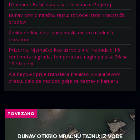
Džumhur i Bašić danas na terenima u Poljskoj
Dunav otkrio mračnu tajnu: Iz vode izronili nacistički
brodovi
Ženka delfina šest dana nosila mrtvo mladunče
okeanom
Prizori iz Njemačke kao usred zime: Napadalo 15
centimetara grada, temperatura naglo pala sa 36 na
19 stepeni
Alajbegović prije transfera trenirao u Pjanićevom
dresu, dalo se naslutiti gdje će nastaviti karijeru
POVEZANO
DUNAV OTKRIO MRAČNU TAJNU: IZ VODE