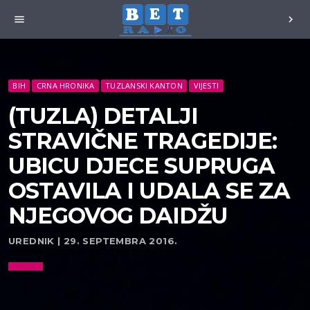
menu
chevron_right
BIH
CRNA HRONIKA
TUZLANSKI KANTON
VIJESTI
(TUZLA) DETALJI
STRAVIČNE TRAGEDIJE:
UBICU DJECE SUPRUGA
OSTAVILA I UDALA SE ZA
NJEGOVOG DAIDŽU
UREDNIK | 29. SEPTEMBRA 2016.