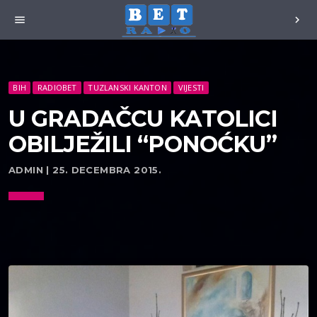
menu
chevron_right
BIH
RADIOBET
TUZLANSKI KANTON
VIJESTI
U GRADAČCU KATOLICI
OBILJEŽILI “PONOĆKU”
ADMIN | 25. DECEMBRA 2015.