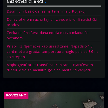
NAJNOVIJI ČLANCI
Džumhur i Bašić danas na terenima u Poljskoj
Dunav otkrio mračnu tajnu: Iz vode izronili nacistički
brodovi
Ženka delfina šest dana nosila mrtvo mladunče
okeanom
Prizori iz Njemačke kao usred zime: Napadalo 15
centimetara grada, temperatura naglo pala sa 36 na
19 stepeni
Alajbegović prije transfera trenirao u Pjanićevom
dresu, dalo se naslutiti gdje će nastaviti karijeru
POVEZANO