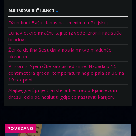
NAJNOVIJI ČLANCI
Džumhur i Bašić danas na terenima u Poljskoj
Dunav otkrio mračnu tajnu: Iz vode izronili nacistički
brodovi
Ženka delfina šest dana nosila mrtvo mladunče
okeanom
Prizori iz Njemačke kao usred zime: Napadalo 15
centimetara grada, temperatura naglo pala sa 36 na
19 stepeni
Alajbegović prije transfera trenirao u Pjanićevom
dresu, dalo se naslutiti gdje će nastaviti karijeru
POVEZANO