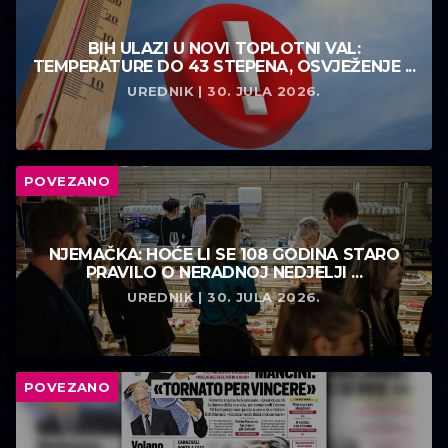
BIH ULAZI U NOVI TOPLOTNI VAL:
TEMPERATURE DO 43 STEPENA, OSVJEŽENJE ...
UREDNIK | 30. JULA 2026.
POVEZANO
NJEMAČKA: HOĆE LI SE 108 GODINA STARO
PRAVILO O NERADNOJ NEDJELJI ...
UREDNIK | 30. JULA 2026.
POVEZANO