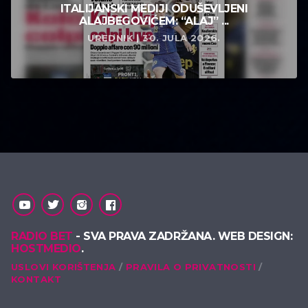
ITALIJANSKI MEDIJI ODUŠEVLJENI
ALAJBEGOVIĆEM: “ALAJ” ...
UREDNIK | 30. JULA 2026.
RADIO BET
- SVA PRAVA ZADRŽANA. WEB DESIGN:
HOSTMEDIO
.
USLOVI KORIŠTENJA
PRAVILA O PRIVATNOSTI
KONTAKT