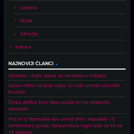
Ljepota
Moda
Zdravlje
Kultura
NAJNOVIJI ČLANCI
Džumhur i Bašić danas na terenima u Poljskoj
Dunav otkrio mračnu tajnu: Iz vode izronili nacistički
brodovi
Ženka delfina šest dana nosila mrtvo mladunče
okeanom
Prizori iz Njemačke kao usred zime: Napadalo 15
centimetara grada, temperatura naglo pala sa 36 na
19 stepeni