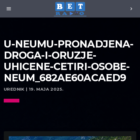
menu
chevron_right
U-NEUMU-PRONADJENA-
DROGA-I-ORUZJE-
UHICENE-CETIRI-OSOBE-
NEUM_682AE60ACAED9
UREDNIK | 19. MAJA 2025.