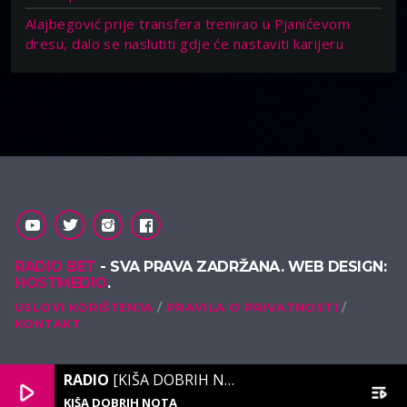
Alajbegović prije transfera trenirao u Pjanićevom
dresu, dalo se naslutiti gdje će nastaviti karijeru
RADIO BET
- SVA PRAVA ZADRŽANA. WEB DESIGN:
HOSTMEDIO
.
USLOVI KORIŠTENJA
PRAVILA O PRIVATNOSTI
KONTAKT
RADIO
[KIŠA DOBRIH NOTA]
play_arrow
playlist_play
KIŠA DOBRIH NOTA