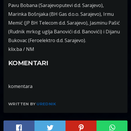
Pavu Bobana (Sarajevoputevi d.d. Sarajevo),
Marinka Bošnjaka (BH Gas d.o.o. Sarajevo), Irmu
Memić (JP BH Telecom d.d. Sarajevo), Jasminu Pašić
(Rudnik mrkog uglja Banovići d.d. Banovići) i Dijanu
Bukovac (Feroelektro d.d. Sarajevo).
klix.ba / NM
KOMENTARI
komentara
WRITTEN BY
UREDNIK