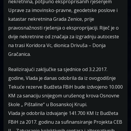
nekretnina, potpuno eksproprisanih rješenjem
Uprave za imovinsko-pravne, geodetske poslove i
katastar nekretnina Grada Zenice, prije
pravosnažnosti rješenja o eksproprijaciji. Riječ je o
dvije nekretnine od značaja za izgradnju autoceste
na trasi Koridora Vc, dionica Drivuša – Donja
Gračanica.
Realizirajući zaključke sa sjednice od 3.2.2017.
godine, Vlada je danas odobrila da iz ovogodišnje
Tekuće rezerve Budžeta FBiH bude izdvojeno 10.000
KM za sanaciju snijegom urušenog krova Osnovne
škole „ Pištaline“ u Bosanskoj Krupi.
Vlada je odobrila izdvajanje 141.700 KM Iz Budžeta
FBiH za 2017. godinu za sufinansiranje Projekta CEB
II – Zatvaranje kolektivnih centara i alternativnih