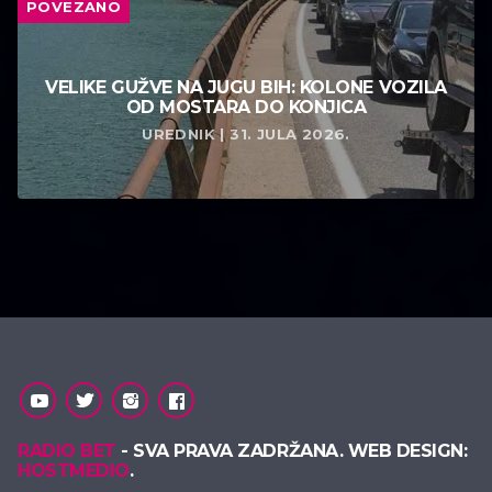
POVEZANO
VELIKE GUŽVE NA JUGU BIH: KOLONE VOZILA
OD MOSTARA DO KONJICA
UREDNIK | 31. JULA 2026.
RADIO BET
- SVA PRAVA ZADRŽANA. WEB DESIGN:
HOSTMEDIO
.