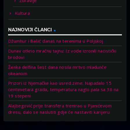
Zdravlje
Kultura
NAJNOVIJI ČLANCI
Džumhur i Bašić danas na terenima u Poljskoj
Dunav otkrio mračnu tajnu: Iz vode izronili nacistički
brodovi
Ženka delfina šest dana nosila mrtvo mladunče
okeanom
Prizori iz Njemačke kao usred zime: Napadalo 15
centimetara grada, temperatura naglo pala sa 36 na
19 stepeni
Alajbegović prije transfera trenirao u Pjanićevom
dresu, dalo se naslutiti gdje će nastaviti karijeru