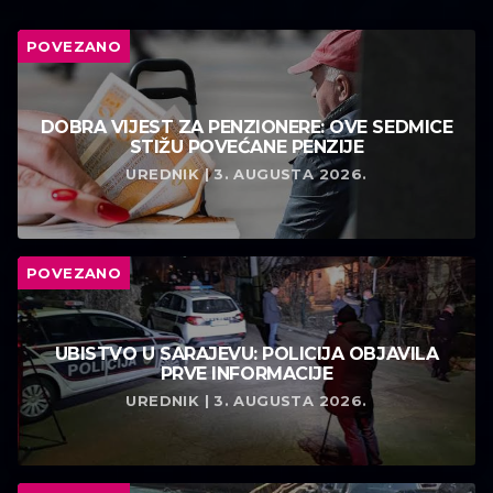
POVEZANO
DOBRA VIJEST ZA PENZIONERE: OVE SEDMICE
STIŽU POVEĆANE PENZIJE
UREDNIK | 3. AUGUSTA 2026.
POVEZANO
UBISTVO U SARAJEVU: POLICIJA OBJAVILA
PRVE INFORMACIJE
UREDNIK | 3. AUGUSTA 2026.