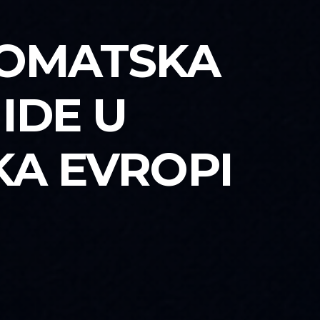
LOMATSKA
IDE U
 KA EVROPI