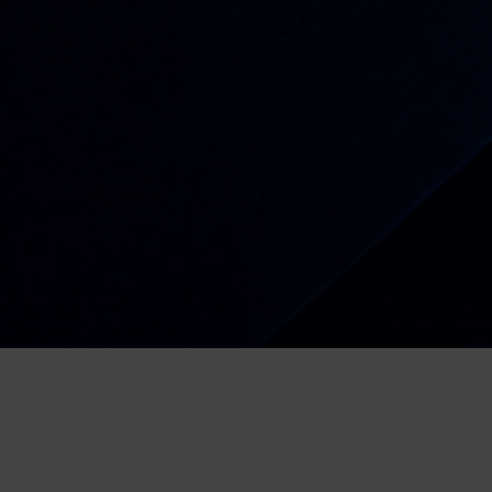
Radio
Kiša dobrih nota