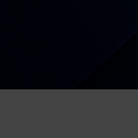
Radio
Kiša dobrih nota