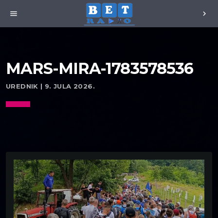
menu
chevron_right
MARS-MIRA-1783578536
UREDNIK | 9. JULA 2026.