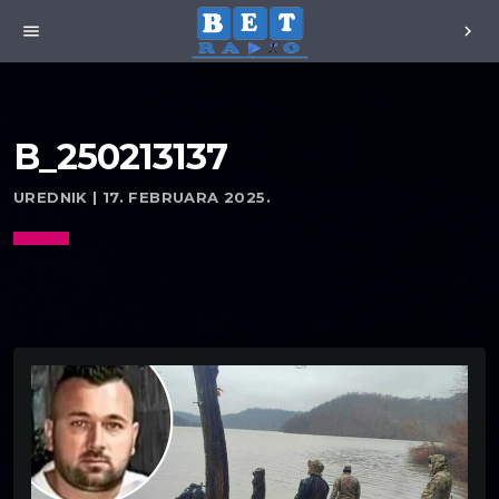
menu
chevron_right
B_250213137
UREDNIK | 17. FEBRUARA 2025.