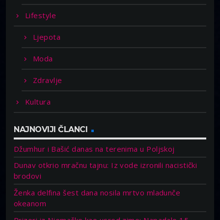
Lifestyle
Ljepota
Moda
Zdravlje
Kultura
NAJNOVIJI ČLANCI
Džumhur i Bašić danas na terenima u Poljskoj
Dunav otkrio mračnu tajnu: Iz vode izronili nacistički
brodovi
Ženka delfina šest dana nosila mrtvo mladunče
okeanom
Prizori iz Njemačke kao usred zime: Napadalo 15