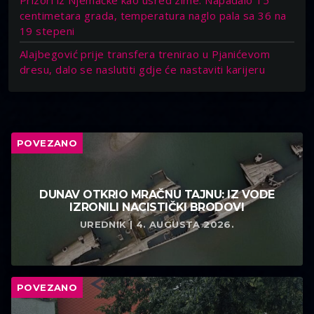
centimetara grada, temperatura naglo pala sa 36 na
19 stepeni
Alajbegović prije transfera trenirao u Pjanićevom
dresu, dalo se naslutiti gdje će nastaviti karijeru
POVEZANO
DUNAV OTKRIO MRAČNU TAJNU: IZ VODE
IZRONILI NACISTIČKI BRODOVI
UREDNIK | 4. AUGUSTA 2026.
POVEZANO