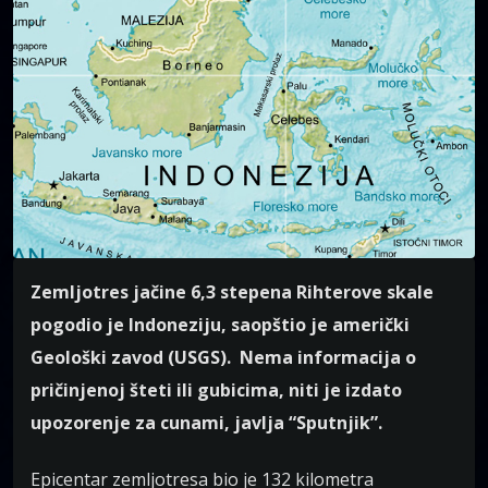
Zemljotres jačine 6,3 stepena Rihterove skale
pogodio je Indoneziju, saopštio je američki
Geološki zavod (USGS). Nema informacija o
pričinjenoj šteti ili gubicima, niti je izdato
upozorenje za cunami, javlja “Sputnjik”.
Epicentar zemljotresa bio je 132 kilometra