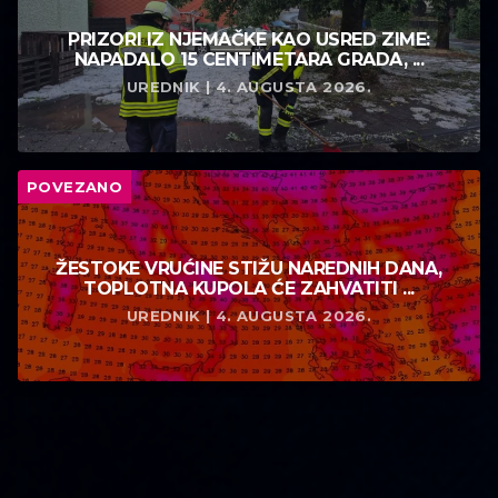
PRIZORI IZ NJEMAČKE KAO USRED ZIME:
NAPADALO 15 CENTIMETARA GRADA, ...
UREDNIK | 4. AUGUSTA 2026.
POVEZANO
ŽESTOKE VRUĆINE STIŽU NAREDNIH DANA,
TOPLOTNA KUPOLA ĆE ZAHVATITI ...
UREDNIK | 4. AUGUSTA 2026.