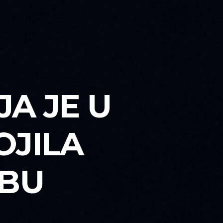
A JE U
OJILA
EBU