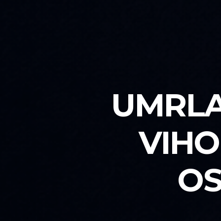
UMRLA
VIHO
OS