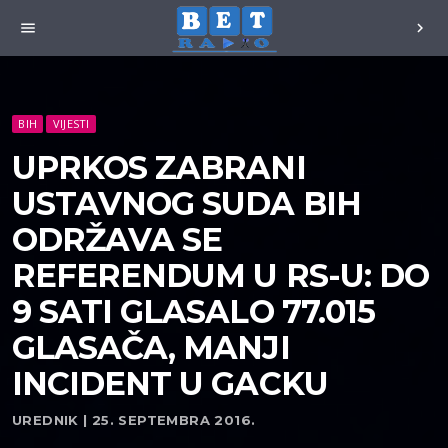
menu
chevron_right
BIH
VIJESTI
UPRKOS ZABRANI
USTAVNOG SUDA BIH
ODRŽAVA SE
REFERENDUM U RS-U: DO
9 SATI GLASALO 77.015
GLASAČA, MANJI
INCIDENT U GACKU
UREDNIK | 25. SEPTEMBRA 2016.