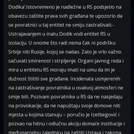
Dodika’.Istovremeno je nadležne u RS podsjetio na
obavezu zaštite prava svih građana te upozorio da
se povratnici u taj entitet ne smiju zastrašivati.-
Ustrajavanjem u inatu Dodik vodi entitet RS u
izolaciju. U onome što radi nema čak ni podršku
Srbije niti Rusije, kojoj se nadao. Zato je vrlo važno
sačuvati smirenost i strpljenje. Organi javnog reda i
mira u entitetu RS moraju imati na umu da im je
dužnost štititi sve građane. Incidenata usmjerenih
na zastrašivanje povratnika u ovakvoj atmosferi ne
smije biti. Pozivam povratnike u RS da ne nasjedaju
na provokacije, da ne napuštaju svoje domove niti
mjesta u kojima stanuju – poručio je Izetbegović i
pozvao na hitnu i odlučnu akciju domaće institucije i
međunarodnu zajednicu na zaštiti Ustava i zakona.