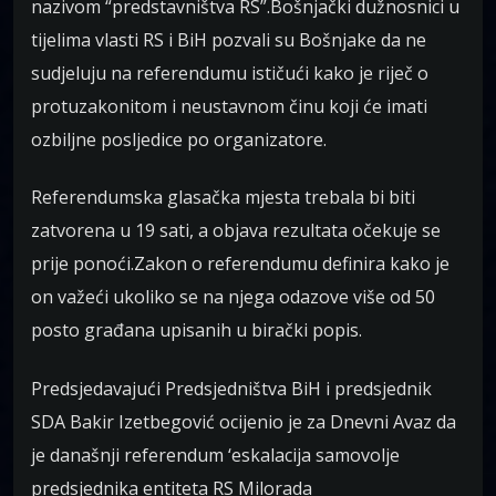
nazivom “predstavništva RS”.Bošnjački dužnosnici u
tijelima vlasti RS i BiH pozvali su Bošnjake da ne
sudjeluju na referendumu ističući kako je riječ o
protuzakonitom i neustavnom činu koji će imati
ozbiljne posljedice po organizatore.
Referendumska glasačka mjesta trebala bi biti
zatvorena u 19 sati, a objava rezultata očekuje se
prije ponoći.Zakon o referendumu definira kako je
on važeći ukoliko se na njega odazove više od 50
posto građana upisanih u birački popis.
Predsjedavajući Predsjedništva BiH i predsjednik
SDA Bakir Izetbegović ocijenio je za Dnevni Avaz da
je današnji referendum ‘eskalacija samovolje
predsjednika entiteta RS Milorada