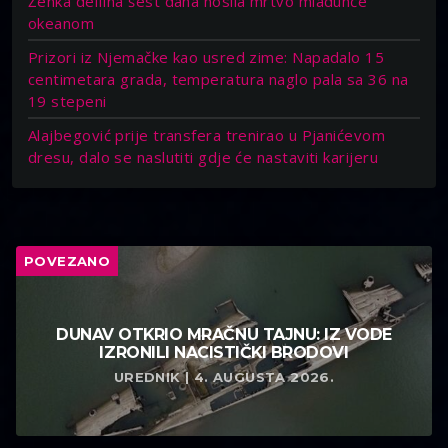
Ženka delfina šest dana nosila mrtvo mladunče
okeanom
Prizori iz Njemačke kao usred zime: Napadalo 15
centimetara grada, temperatura naglo pala sa 36 na
19 stepeni
Alajbegović prije transfera trenirao u Pjanićevom
dresu, dalo se naslutiti gdje će nastaviti karijeru
POVEZANO
DUNAV OTKRIO MRAČNU TAJNU: IZ VODE
IZRONILI NACISTIČKI BRODOVI
UREDNIK | 4. AUGUSTA 2026.