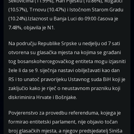
Šekovićima (11.99%), Han Pijesku (10.86%), Rogatici
(10.57%), Trnovu (10.47%) i Istočnom Starom Gradu
(10.24%).Izlaznost u Banja Luci do 09:00 časova je
7.48%, objavila je N1.
Na području Republike Srpske u nedjelju od 7 sati
otvorena su glasačka mjesta na kojima se građani
tog bosanskohercegovačkog entiteta mogu izjasniti
žele li da se 9. siječnja nastavi obilježavati kao dan
RS i to unatoč pravorijeku Ustavnog suda BiH koji je
zaključio kako je riječ o neustavnom prazniku koji
diskriminira Hrvate i Bošnjake.
Povjerenstvo za provedbu referenduma, kojega je
formirao entitetski parlament, nije objavio točan
broj glasačkih mjesta, a njegov predsjedatelj Siniša