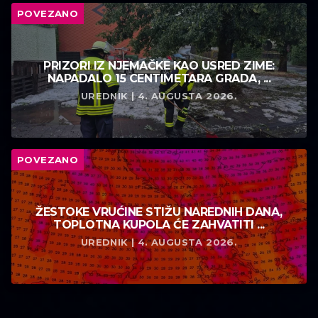
POVEZANO
PRIZORI IZ NJEMAČKE KAO USRED ZIME:
NAPADALO 15 CENTIMETARA GRADA, ...
UREDNIK | 4. AUGUSTA 2026.
POVEZANO
ŽESTOKE VRUĆINE STIŽU NAREDNIH DANA,
TOPLOTNA KUPOLA ĆE ZAHVATITI ...
UREDNIK | 4. AUGUSTA 2026.