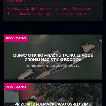
19 stepeni
Alajbegović prije transfera trenirao u Pjanićevom
dresu, dalo se naslutiti gdje će nastaviti karijeru
POVEZANO
DUNAV OTKRIO MRAČNU TAJNU: IZ VODE
IZRONILI NACISTIČKI BRODOVI
UREDNIK | 4. AUGUSTA 2026.
POVEZANO
PRIZORI IZ NJEMAČKE KAO USRED ZIME: