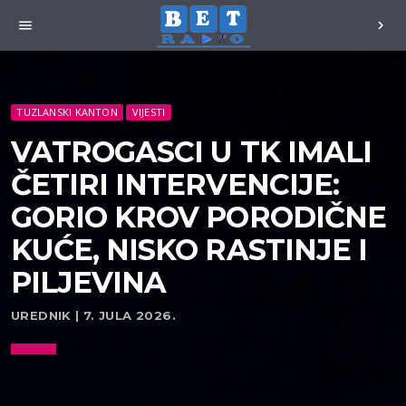
menu
chevron_right
TUZLANSKI KANTON
VIJESTI
VATROGASCI U TK IMALI
ČETIRI INTERVENCIJE:
GORIO KROV PORODIČNE
KUĆE, NISKO RASTINJE I
PILJEVINA
UREDNIK | 7. JULA 2026.