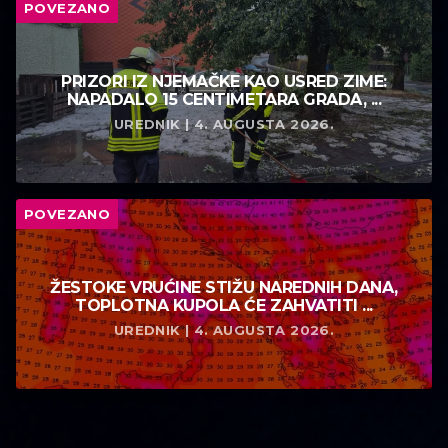
POVEZANO
PRIZORI IZ NJEMAČKE KAO USRED ZIME:
NAPADALO 15 CENTIMETARA GRADA, ...
UREDNIK | 4. AUGUSTA 2026.
POVEZANO
ŽESTOKE VRUĆINE STIŽU NAREDNIH DANA,
TOPLOTNA KUPOLA ĆE ZAHVATITI ...
UREDNIK | 4. AUGUSTA 2026.