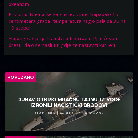
okeanom
Prizori iz Njemačke kao usred zime: Napadalo 15
centimetara grada, temperatura naglo pala sa 36 na
19 stepeni
Alajbegović prije transfera trenirao u Pjanićevom
dresu, dalo se naslutiti gdje će nastaviti karijeru
POVEZANO
DUNAV OTKRIO MRAČNU TAJNU: IZ VODE
IZRONILI NACISTIČKI BRODOVI
UREDNIK | 4. AUGUSTA 2026.