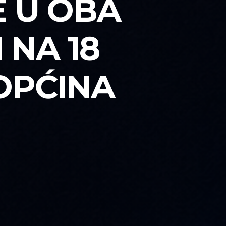
E U OBA
 NA 18
OPĆINA