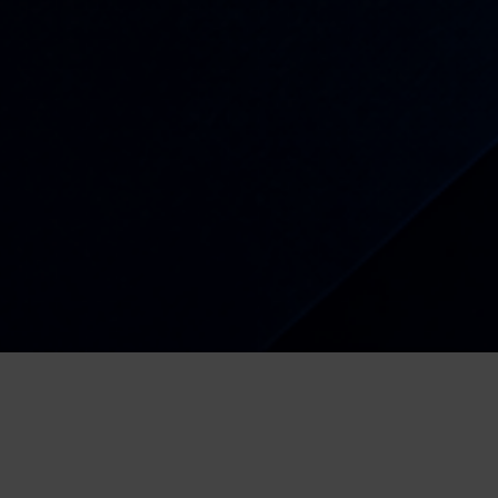
Radio
Kiša dobrih nota