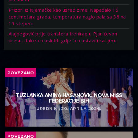
Prizori iz Njemačke kao usred zime: Napadalo 15
centimetara grada, temperatura naglo pala sa 36 na
19 stepeni
Alajbegović prije transfera trenirao u Pjanićevom
dresu, dalo se naslutiti gdje će nastaviti karijeru
POVEZANO
TUZLANKA AMINA HASANOVIĆ NOVA MISS
FEDERACIJE BIH
UREDNIK | 20. APRILA 2026.
POVEZANO