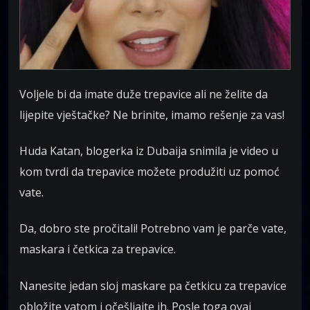
Voljele bi da imate duže trepavice ali ne želite da
lijepite vještačke? Ne brinite, imamo rešenje za vas!
Huda Katan, blogerka iz Dubaija snimila je video u
kom tvrdi da trepavice možete produžiti uz pomoć
vate.
Da, dobro ste pročitali! Potrebno vam je parče vate,
maskara i četkica za trepavice.
Nanesite jedan sloj maskare pa četkicu za trepavice
obložite vatom i očešljajte ih. Posle toga ovaj