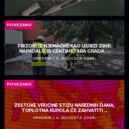
POVEZANO
PRIZORI IZ NJEMAČKE KAO USRED ZIME:
NAPADALO 15 CENTIMETARA GRADA, ...
UREDNIK | 4. AUGUSTA 2026.
POVEZANO
ŽESTOKE VRUĆINE STIŽU NAREDNIH DANA,
TOPLOTNA KUPOLA ĆE ZAHVATITI ...
UREDNIK | 4. AUGUSTA 2026.