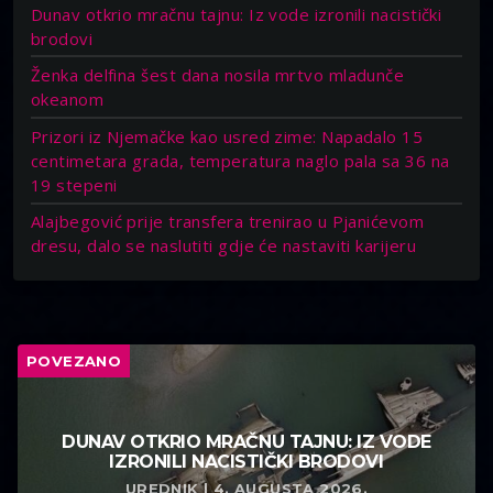
Dunav otkrio mračnu tajnu: Iz vode izronili nacistički
brodovi
Ženka delfina šest dana nosila mrtvo mladunče
okeanom
Prizori iz Njemačke kao usred zime: Napadalo 15
centimetara grada, temperatura naglo pala sa 36 na
19 stepeni
Alajbegović prije transfera trenirao u Pjanićevom
dresu, dalo se naslutiti gdje će nastaviti karijeru
POVEZANO
DUNAV OTKRIO MRAČNU TAJNU: IZ VODE
IZRONILI NACISTIČKI BRODOVI
UREDNIK | 4. AUGUSTA 2026.