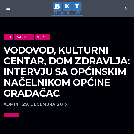
menu
chevron_right
BIH
RADIOBET
VIJESTI
VODOVOD, KULTURNI
CENTAR, DOM ZDRAVLJA:
INTERVJU SA OPĆINSKIM
NAČELNIKOM OPĆINE
GRADAČAC
ADMIN | 29. DECEMBRA 2015.