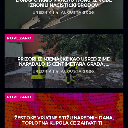
DUNAV OTKRIO MRAČNU TAJNU: IZ VODE
IZRONILI NACISTIČKI BRODOVI
UREDNIK | 4. AUGUSTA 2026.
POVEZANO
PRIZORI IZ NJEMAČKE KAO USRED ZIME:
NAPADALO 15 CENTIMETARA GRADA, ...
UREDNIK | 4. AUGUSTA 2026.
POVEZANO
ŽESTOKE VRUĆINE STIŽU NAREDNIH DANA,
TOPLOTNA KUPOLA ĆE ZAHVATITI ...