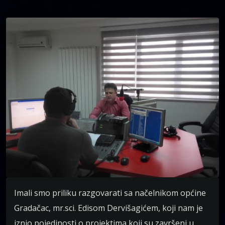
Imali smo priliku razgovarati sa načelnikom općine
Gradačac, mr.sci. Edisom Dervišagićem, koji nam je
iznio pojedinosti o projektima koji su završeni u