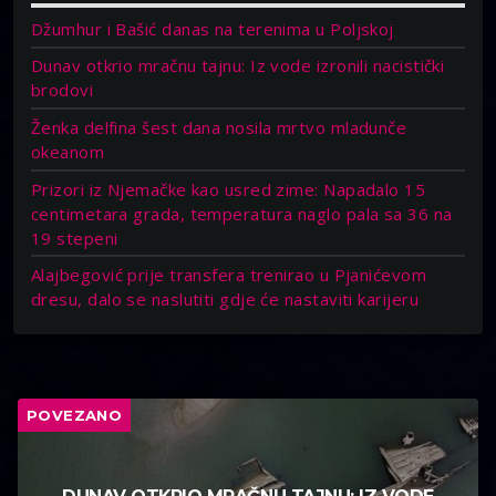
Džumhur i Bašić danas na terenima u Poljskoj
Dunav otkrio mračnu tajnu: Iz vode izronili nacistički
brodovi
Ženka delfina šest dana nosila mrtvo mladunče
okeanom
Prizori iz Njemačke kao usred zime: Napadalo 15
centimetara grada, temperatura naglo pala sa 36 na
19 stepeni
Alajbegović prije transfera trenirao u Pjanićevom
dresu, dalo se naslutiti gdje će nastaviti karijeru
POVEZANO