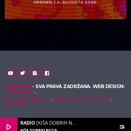
UREDNIK | 4. AUGUSTA 2026.
RADIO BET
- SVA PRAVA ZADRŽANA. WEB DESIGN:
HOSTMEDIO
.
USLOVI KORIŠTENJA
PRAVILA O PRIVATNOSTI
KONTAKT
RADIO
[KIŠA DOBRIH NOTA]
play_arrow
playlist_play
KIŠA DOBRIH NOTA