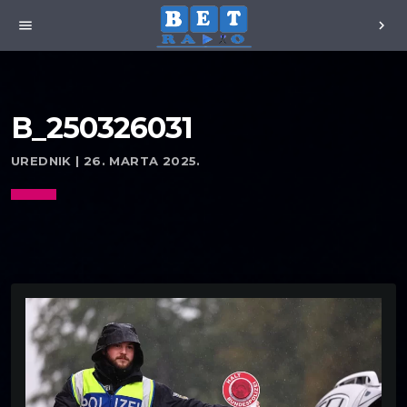
menu
chevron_right
B_250326031
UREDNIK | 26. MARTA 2025.