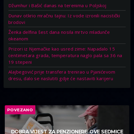
Džumhur i Bašić danas na terenima u Poljskoj
Dunav otkrio mračnu tajnu: Iz vode izronili nacistički
brodovi
Ženka delfina šest dana nosila mrtvo mladunče
okeanom
Prizori iz Njemačke kao usred zime: Napadalo 15
centimetara grada, temperatura naglo pala sa 36 na
19 stepeni
Alajbegović prije transfera trenirao u Pjanićevom
dresu, dalo se naslutiti gdje će nastaviti karijeru
POVEZANO
DOBRA VIJEST ZA PENZIONERE: OVE SEDMICE