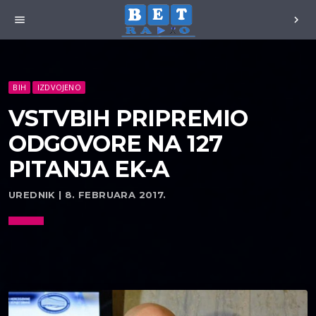
menu
chevron_right
BIH
IZDVOJENO
VSTVBIH PRIPREMIO
ODGOVORE NA 127
PITANJA EK-A
UREDNIK | 8. FEBRUARA 2017.