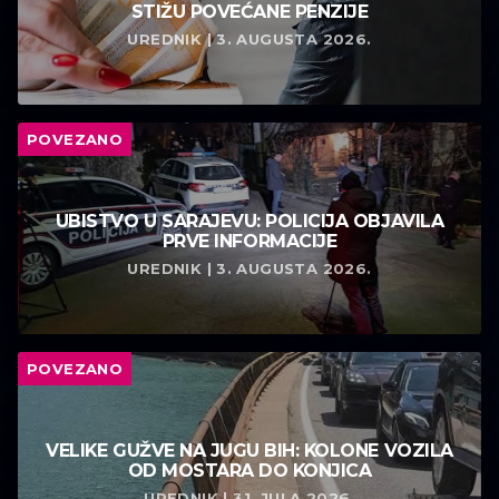
STIŽU POVEĆANE PENZIJE
UREDNIK | 3. AUGUSTA 2026.
POVEZANO
UBISTVO U SARAJEVU: POLICIJA OBJAVILA
PRVE INFORMACIJE
UREDNIK | 3. AUGUSTA 2026.
POVEZANO
VELIKE GUŽVE NA JUGU BIH: KOLONE VOZILA
OD MOSTARA DO KONJICA
UREDNIK | 31. JULA 2026.