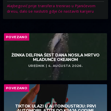
Alajbegović prije transfera trenirao u Pjanićevom
dresu, dalo se naslutiti gdje će nastaviti karijeru
POVEZANO
ŽENKA DELFINA ŠEST DANA NOSILA MRTVO
MLADUNČE OKEANOM
UREDNIK | 4. AUGUSTA 2026.
POVEZANO
TIKTOK ULAZI U AUTOINDUSTRIJU: PRVI
AUTOMOBIL STIŽE DO KRAJA GODINE