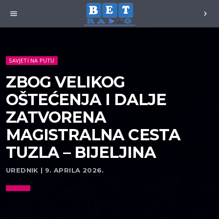
menu
chevron_right
SAVJETI NA PUTU
ZBOG VELIKOG
OŠTEĆENJA I DALJE
ZATVORENA
MAGISTRALNA CESTA
TUZLA – BIJELJINA
UREDNIK | 9. APRILA 2026.