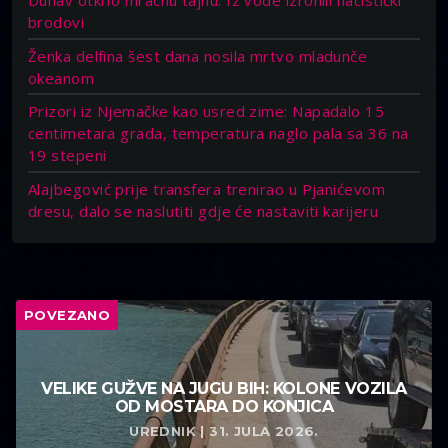
brodovi
Ženka delfina šest dana nosila mrtvo mladunče
okeanom
Prizori iz Njemačke kao usred zime: Napadalo 15
centimetara grada, temperatura naglo pala sa 36 na
19 stepeni
Alajbegović prije transfera trenirao u Pjanićevom
dresu, dalo se naslutiti gdje će nastaviti karijeru
POVEZANO
VELIKE GUŽVE NA JUGU BIH: KOLONE VOZILA
OD MOSTARA DO KONJICA
UREDNIK | 31. JULA 2026.