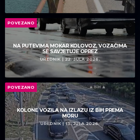
POVEZANO
NA PUTEVIMA MOKAR KOLOVOZ, VOZAČIMA
SE SAVJETUJE OPREZ
UREDNIK | 22. JULA 2026.
POVEZANO
KOLONE VOZILA NA IZLAZU IZ BIH PREMA
MORU
UREDNIK | 13. JULA 2026.