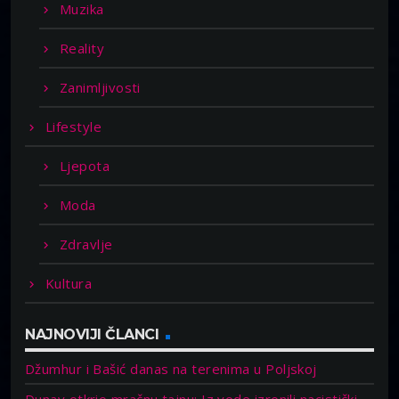
Muzika
Reality
Zanimljivosti
Lifestyle
Ljepota
Moda
Zdravlje
Kultura
NAJNOVIJI ČLANCI
Džumhur i Bašić danas na terenima u Poljskoj
Dunav otkrio mračnu tajnu: Iz vode izronili nacistički