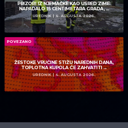
PRIZORI IZ NJEMAČKE KAO USRED ZIME:
NAPADALO 15 CENTIMETARA GRADA, ...
UREDNIK | 4. AUGUSTA 2026.
POVEZANO
ŽESTOKE VRUĆINE STIŽU NAREDNIH DANA,
TOPLOTNA KUPOLA ĆE ZAHVATITI ...
UREDNIK | 4. AUGUSTA 2026.