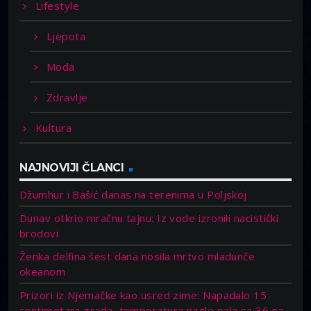
Lifestyle
Ljepota
Moda
Zdravlje
Kultura
NAJNOVIJI ČLANCI
Džumhur i Bašić danas na terenima u Poljskoj
Dunav otkrio mračnu tajnu: Iz vode izronili nacistički
brodovi
Ženka delfina šest dana nosila mrtvo mladunče
okeanom
Prizori iz Njemačke kao usred zime: Napadalo 15
centimetara grada, temperatura naglo pala sa 36 na