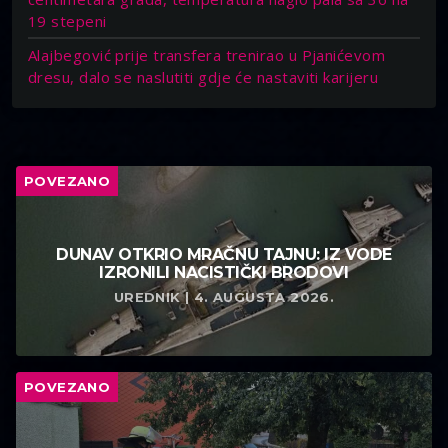
19 stepeni
Alajbegović prije transfera trenirao u Pjanićevom
dresu, dalo se naslutiti gdje će nastaviti karijeru
POVEZANO
DUNAV OTKRIO MRAČNU TAJNU: IZ VODE
IZRONILI NACISTIČKI BRODOVI
UREDNIK | 4. AUGUSTA 2026.
POVEZANO