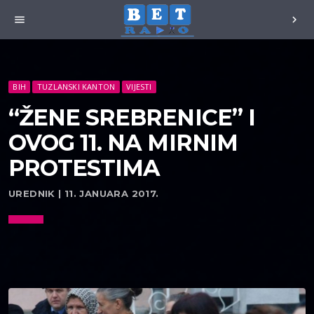
menu
chevron_right
BIH
TUZLANSKI KANTON
VIJESTI
“ŽENE SREBRENICE” I
OVOG 11. NA MIRNIM
PROTESTIMA
UREDNIK | 11. JANUARA 2017.