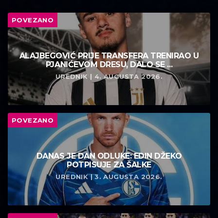
POVEZANO
ALAJBEGOVIĆ PRIJE TRANSFERA TRENIRAO U
PJANIĆEVOM DRESU, DALO SE ...
UREDNIK | 4. AUGUSTA 2026.
POVEZANO
DANAS JE DAN ODLUKE: EDIN DŽEKO
POTPISUJE ZA ŠALKE
UREDNIK | 3. AUGUSTA 2026.