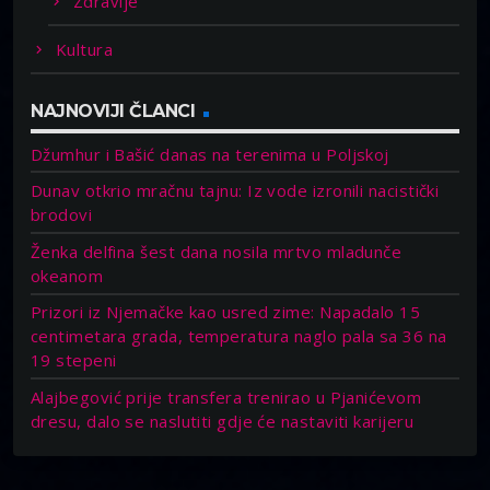
Zdravlje
Kultura
NAJNOVIJI ČLANCI
Džumhur i Bašić danas na terenima u Poljskoj
Dunav otkrio mračnu tajnu: Iz vode izronili nacistički
brodovi
Ženka delfina šest dana nosila mrtvo mladunče
okeanom
Prizori iz Njemačke kao usred zime: Napadalo 15
centimetara grada, temperatura naglo pala sa 36 na
19 stepeni
Alajbegović prije transfera trenirao u Pjanićevom
dresu, dalo se naslutiti gdje će nastaviti karijeru