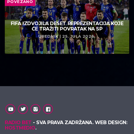
POVEZANO
FIFA IZDVOJILA DESET REPREZENTACIJA KOJE
ĆE TRAŽITI POVRATAK NA SP
UREDNIK | 25. JULA 2026.
RADIO BET
- SVA PRAVA ZADRŽANA. WEB DESIGN:
HOSTMEDIO
.