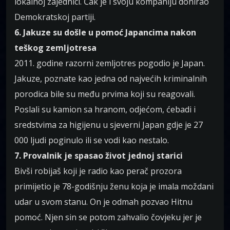
lokalnoj zajednici. Čak je i svoju kompaniju donirao
Demokratskoj partiji.
6. Jakuze su došle u pomoć Japancima nakon
teškog zemljotresa
2011. godine razorni zemljotres pogodio je Japan.
Jakuze, poznate kao jedna od najvećih kriminalnih
porodica bile su među prvima koji su reagovali.
Poslali su kamion sa hranom, odjećom, ćebadi i
sredstvima za higijenu u sjeverni Japan gdje je 27
000 ljudi poginulo ili se vodi kao nestalo.
7. Provalnik je spasao život jednoj starici
Bivši robijaš koji je radio kao perač prozora
primijetio je 78-godišnju ženu koja je imala moždani
udar u svom stanu. On je odmah pozvao Hitnu
pomoć. Njen sin se potom zahvalio čovjeku jer je