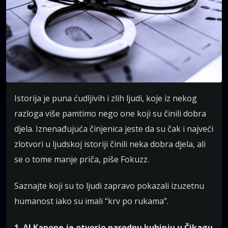
Istorija je puna ćudljivih i zlih ljudi, koje iz nekog
razloga više pamtimo nego one koji su činili dobra
djela. Iznenađujuća činjenica jeste da su čak i najveći
zlotvori u ljudskoj istoriji činili neka dobra djela, ali
se o tome manje priča, piše Fokuzz.
Saznajte koji su to ljudi zapravo pokazali izuzetnu
humanost iako su imali “krv po rukama”.
1. Al Kapone je otvorio narodnu kuhinju u Čikagu