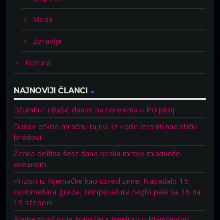
Moda
Zdravlje
Kultura
NAJNOVIJI ČLANCI
Džumhur i Bašić danas na terenima u Poljskoj
Dunav otkrio mračnu tajnu: Iz vode izronili nacistički
brodovi
Ženka delfina šest dana nosila mrtvo mladunče
okeanom
Prizori iz Njemačke kao usred zime: Napadalo 15
centimetara grada, temperatura naglo pala sa 36 na
19 stepeni
Alajbegović prije transfera trenirao u Pjanićevom