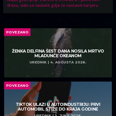
dresu, dalo se naslutiti gdje će nastaviti karijeru
POVEZANO
ŽENKA DELFINA ŠEST DANA NOSILA MRTVO
MLADUNČE OKEANOM
UREDNIK | 4. AUGUSTA 2026.
POVEZANO
TIKTOK ULAZI U AUTOINDUSTRIJU: PRVI
AUTOMOBIL STIŽE DO KRAJA GODINE
UREDNIK | 3. JUNA 2026.