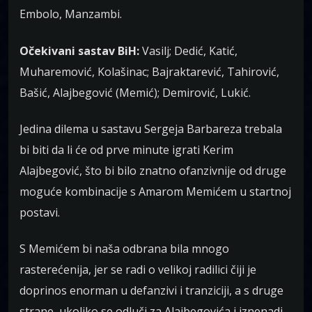
Embolo, Manzambi.
Očekivani sastav BiH:
Vasilj; Dedić, Katić,
Muharemović, Kolašinac; Bajraktarević, Tahirović,
Bašić, Alajbegović (Memić); Demirović, Lukić.
Jedina dilema u sastavu Sergeja Barbareza trebala
bi biti da li će od prve minute igrati Kerim
Alajbegović, što bi bilo znatno ofanzivnije od druge
moguće kombinacije s Amarom Memićem u startnoj
postavi.
S Memićem bi naša odbrana bila mnogo
rasterećenija, jer se radi o velikoj radilici čiji je
doprinos enorman u defanzivi i tranziciji, a s druge
strane, ukoliko se odluči za Alajbegovića i iznenadi