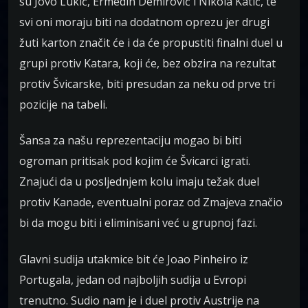
su Jovo Lukić, Ermedin Demirović i Nikola Katić, te
svi oni moraju biti na dodatnom oprezu jer drugi
žuti karton značit će i da će propustiti finalni duel u
grupi protiv Katara, koji će, bez obzira na rezultat
protiv Švicarske, biti presudan za neku od prve tri
pozicije na tabeli.
Šansa za našu reprezentaciju mogao bi biti
ogroman pritisak pod kojim će Švicarci igrati.
Znajući da u posljednjem kolu imaju težak duel
protiv Kanade, eventualni poraz od Zmajeva značio
bi da mogu biti i eliminisani već u grupnoj fazi.
Glavni sudija utakmice bit će Joao Pinheiro iz
Portugala, jedan od najboljih sudija u Evropi
trenutno. Sudio nam je i duel protiv Austrije na