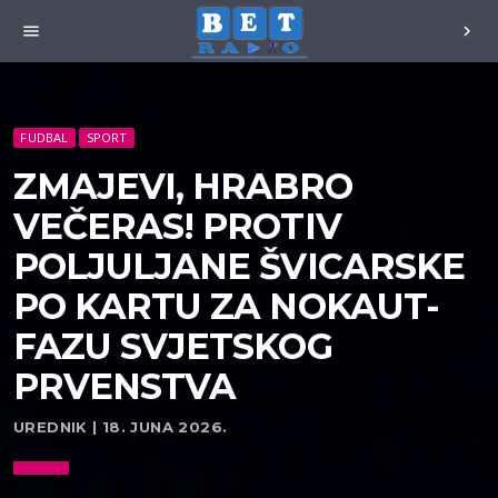
menu
chevron_right
FUDBAL
SPORT
ZMAJEVI, HRABRO
VEČERAS! PROTIV
POLJULJANE ŠVICARSKE
PO KARTU ZA NOKAUT-
FAZU SVJETSKOG
PRVENSTVA
UREDNIK | 18. JUNA 2026.