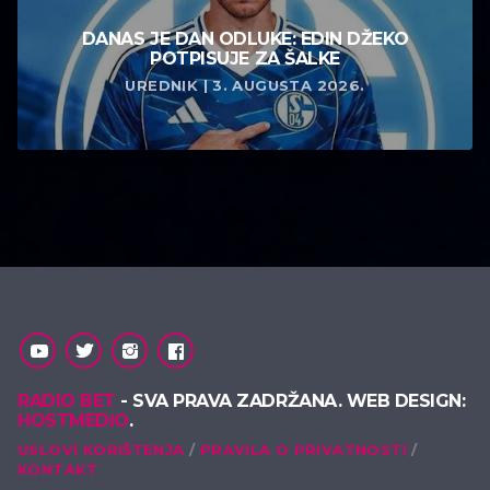
DANAS JE DAN ODLUKE: EDIN DŽEKO
POTPISUJE ZA ŠALKE
UREDNIK | 3. AUGUSTA 2026.
RADIO BET
- SVA PRAVA ZADRŽANA. WEB DESIGN:
HOSTMEDIO
.
USLOVI KORIŠTENJA
PRAVILA O PRIVATNOSTI
KONTAKT