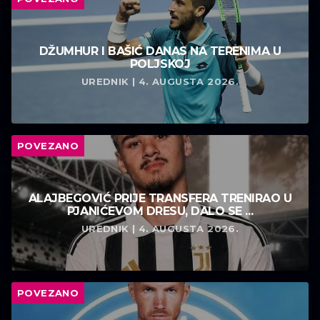
DŽUMHUR I BAŠIĆ DANAS NA TERENIMA U
POLJSKOJ
UREDNIK | 4. AUGUSTA 2026.
POVEZANO
ALAJBEGOVIĆ PRIJE TRANSFERA TRENIRAO U
PJANIĆEVOM DRESU, DALO SE ...
UREDNIK | 4. AUGUSTA 2026.
POVEZANO