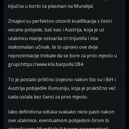
ključna u borbi za plasman na Mundijal.
Zmajevi su perfektno otvorili kvalifikacija s četiri
vezane pobjede, baš kao i Austrija, koja je uz
utakmicu manje ostvarila tri trijumfa i ima
maksimalan učinak, te bi upravo ove dvije
reprezentacije trebale da se bore za prvo mjesto u
grupi.https://www.klix.ba/polls/284
To je postalo prilično izvjesno nakon što su i BiH i
Austrija pobijedile Rumuniju, koja je praktično već
sada ostala bez šansi za prvo mjesto.
Iako definitivna odluka svakako neće pasti nakon
ove utakmice, eventualnom pobjedom širom bi
otvorili vrata Mundijala ili barem zacementirali