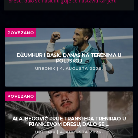
dresu, dalo se naslutiti gdje će nastaviti karijeru
POVEZANO
DŽUMHUR I BAŠIĆ DANAS NA TERENIMA U
POLJSKOJ
UREDNIK | 4. AUGUSTA 2026.
POVEZANO
ALAJBEGOVIĆ PRIJE TRANSFERA TRENIRAO U
PJANIĆEVOM DRESU, DALO SE ...
UREDNIK | 4. AUGUSTA 2026.