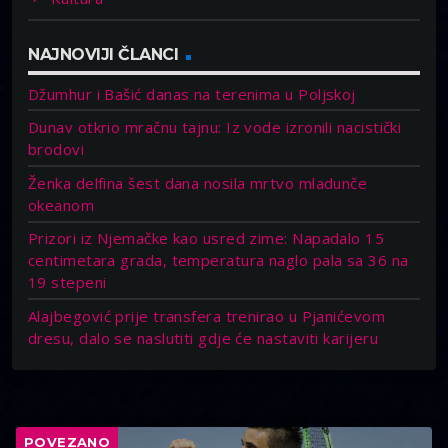
NAJNOVIJI ČLANCI
Džumhur i Bašić danas na terenima u Poljskoj
Dunav otkrio mračnu tajnu: Iz vode izronili nacistički
brodovi
Ženka delfina šest dana nosila mrtvo mladunče
okeanom
Prizori iz Njemačke kao usred zime: Napadalo 15
centimetara grada, temperatura naglo pala sa 36 na
19 stepeni
Alajbegović prije transfera trenirao u Pjanićevom
dresu, dalo se naslutiti gdje će nastaviti karijeru
POVEZANO