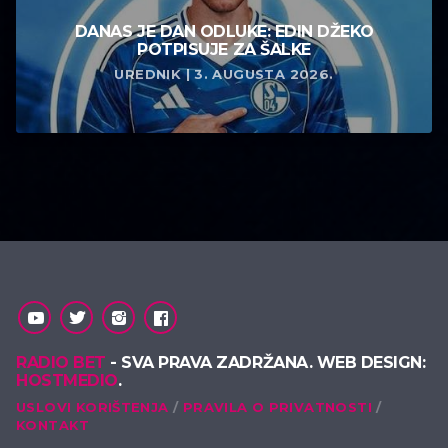
DANAS JE DAN ODLUKE: EDIN DŽEKO
POTPISUJE ZA ŠALKE
UREDNIK | 3. AUGUSTA 2026.
RADIO BET
- SVA PRAVA ZADRŽANA. WEB DESIGN:
HOSTMEDIO
.
USLOVI KORIŠTENJA
PRAVILA O PRIVATNOSTI
KONTAKT