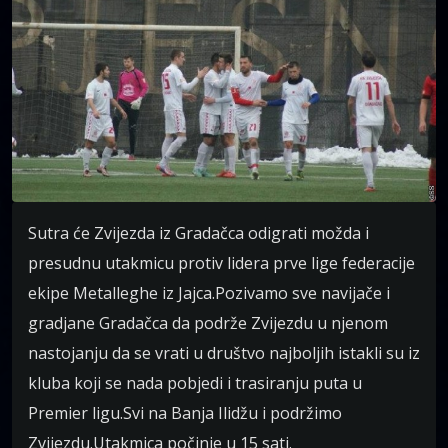
Sutra će Zvijezda iz Gradačca odigrati možda i
presudnu utakmicu protiv lidera prve lige federacije
ekipe Metalleghe iz Jajca.Pozivamo sve navijače i
gradjane Gradačca da podrže Zvijezdu u njenom
nastojanju da se vrati u društvo najboljih istakli su iz
kluba koji se nada pobjedi i trasiranju puta u
Premier ligu.Svi na Banja Ilidžu i podržimo
Zvijezdu.Utakmica počinje u 15 sati.