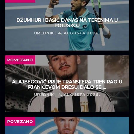
DŽUMHUR I BAŠIĆ DANAS NA TERENIMA U
POLJSKOJ
UREDNIK | 4. AUGUSTA 2026.
POVEZANO
ALAJBEGOVIĆ PRIJE TRANSFERA TRENIRAO U
PJANIĆEVOM DRESU, DALO SE ...
UREDNIK | 4. AUGUSTA 2026.
POVEZANO