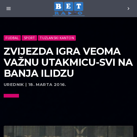
menu
chevron_right
FUDBAL
SPORT
TUZLANSKI KANTON
ZVIJEZDA IGRA VEOMA
VAŽNU UTAKMICU-SVI NA
BANJA ILIDZU
UREDNIK | 18. MARTA 2016.