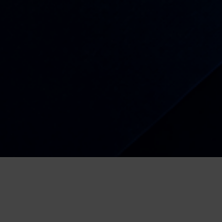
Radio
Kiša dobrih nota