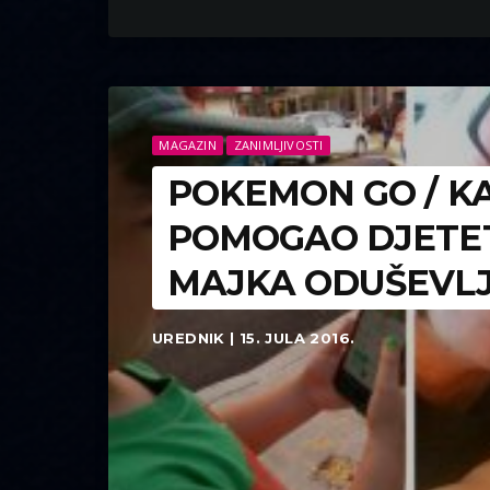
MAGAZIN
ZANIMLJIVOSTI
POKEMON GO / K
POMOGAO DJETET
MAJKA ODUŠEVL
UREDNIK | 15. JULA 2016.