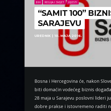
BIH
REGIJA I SVIJET
VIJESTI
“SAMIT 100” BIZN
SARAJEVU
UREDNIK | 10. MAJA 2016.
Bosna i Hercegovina će, nakon Sloven
biti domaćin vodećeg biznis događaj
28 maja u Sarajevu poslovni lideri 
dobre prakse i istovremeno raditi na