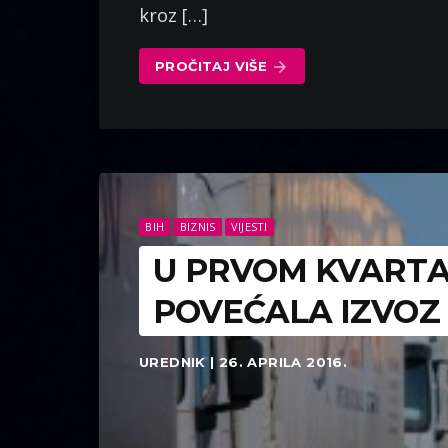
kroz […]
PROČITAJ VIŠE
arrow_forward
BIH
BIZNIS
VIJESTI
U PRVOM KVARTAL
POVEĆALA IZVOZ 
UREDNIK | 26. APRILA 2016.