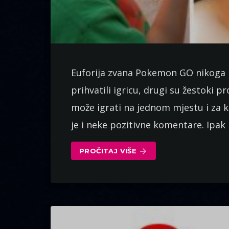
Euforija zvana Pokemon GO nikoga n
prihvatili igricu, drugi su žestoki pr
može igrati na jednom mjestu i za 
je i neke pozitivne komentare. Ipak 
PROČITAJ VIŠE
arrow_forward