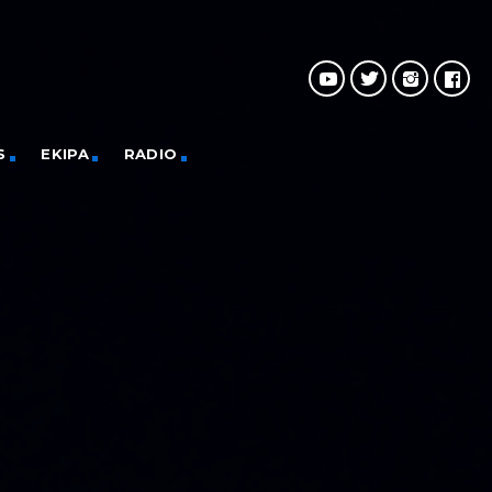
S
EKIPA
RADIO