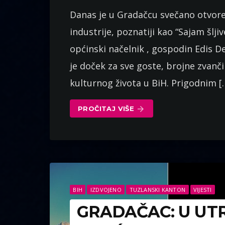
Danas je u Gradačcu svečano otvore
industrije, poznatiji kao “Sajam šlj
općinski načelnik , gospodin Edis D
je doček za sve goste, brojne zvanči
kulturnog života u BiH. Prigodnim [
PROČITAJ VIŠE
arrow_forward
BIH
IZDVOJENO
TUZLANSKI KANTON
VIJESTI
GRADAČAC: U UTR