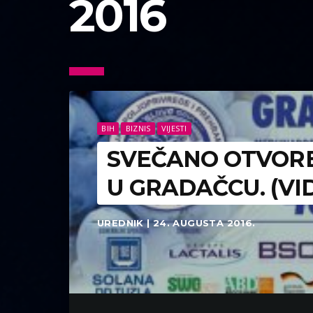
2016
BIH
BIZNIS
VIJESTI
SVEČANO OTVOREN
U GRADAČCU. (VI
UREDNIK | 24. AUGUSTA 2016.