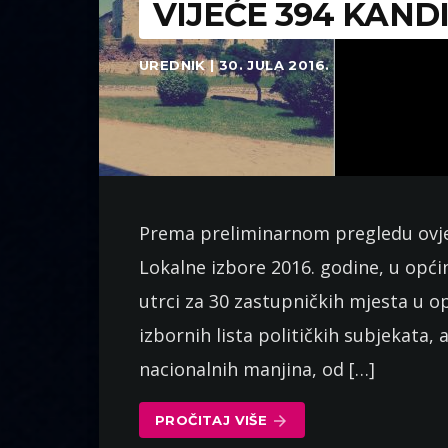
VIJEĆE 394 KAND
UREDNIK | 30. JULA 2016.
Prema preliminarnom pregledu ovjere
Lokalne izbore 2016. godine, u opć
utrci za 30 zastupničkih mjesta u o
izbornih lista političkih subjekata,
nacionalnih manjina, od […]
PROČITAJ VIŠE
arrow_forward