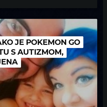
AKO JE POKEMON GO
U S AUTIZMOM,
JENA