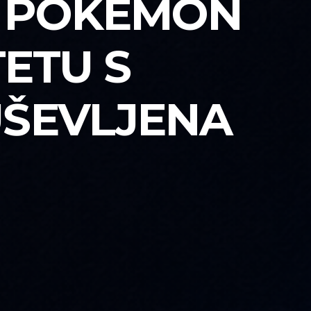
E POKEMON
ETU S
UŠEVLJENA