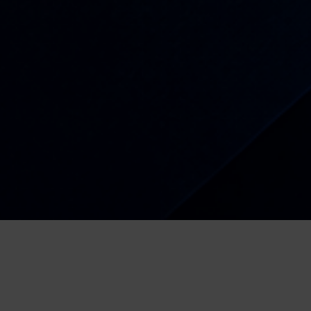
Radio
Kiša dobrih nota