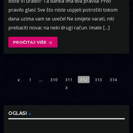
biste Vi uradili? Ta banka ima dva pravila: Prvo
pravilo glasi: Sve što niste uspjeli potrošiti tokom
dana uzima vam se uveče! Ne smijete varati, niti
prebaciti novac na neki drugi račun. Imate […]
PROČITAJ VIŠE
arrow_forward
1
…
310
311
312
313
314
navigate_before
navigate_next
OGLASI