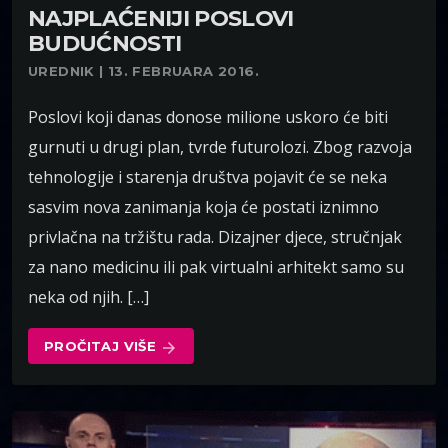
NAJPLAĆENIJI POSLOVI
BUDUĆNOSTI
UREDNIK | 13. FEBRUARA 2016.
Poslovi koji danas donose milione uskoro će biti
gurnuti u drugi plan, tvrde futurolozi. Zbog razvoja
tehnologije i starenja društva pojavit će se neka
sasvim nova zanimanja koja će postati iznimno
privlačna na tržištu rada. Dizajner djece, stručnjak
za nano medicinu ili pak virtualni arhitekt samo su
neka od njih. […]
PROČITAJ VIŠE
arrow_forward