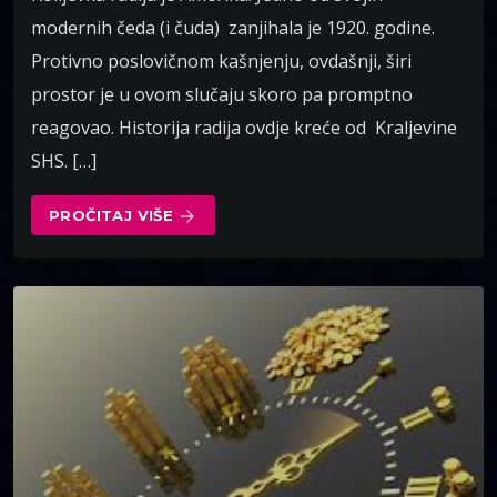
modernih čeda (i čuda) zanjihala je 1920. godine.
Protivno poslovičnom kašnjenju, ovdašnji, širi
prostor je u ovom slučaju skoro pa promptno
reagovao. Historija radija ovdje kreće od Kraljevine
SHS. […]
PROČITAJ VIŠE
arrow_forward