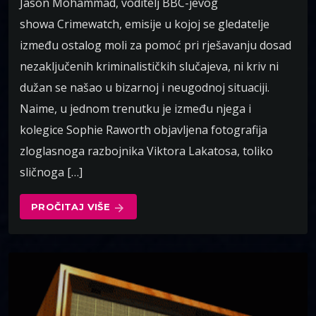
Jason Mohammad, voditelj BBC-jevog
showa Crimewatch, emisije u kojoj se gledatelje
između ostalog moli za pomoć pri rješavanju dosad
nezaključenih kriminalističkih slučajeva, ni kriv ni
dužan se našao u bizarnoj i neugodnoj situaciji.
Naime, u jednom trenutku je između njega i
kolegice Sophie Raworth objavljena fotografija
zloglasnoga razbojnika Viktora Lakatosa, toliko
sličnoga […]
PROČITAJ VIŠE
arrow_forward