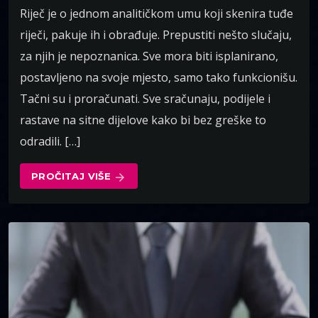
Riječ je o jednom analitičkom umu koji skenira tuđe
riječi, pakuje ih i obrađuje. Prepustiti nešto slučaju,
za njih je nepoznanica. Sve mora biti isplanirano,
postavljeno na svoje mjesto, samo tako funkcionišu.
Tačni su i proračunati. Sve sračunaju, podijele i
rastave na sitne dijelove kako bi bez greške to
odradili. […]
PROČITAJ VIŠE
arrow_forward