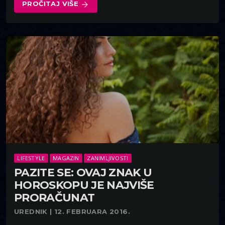
PROČITAJ VIŠE
arrow_forward
LIFESTYLE
MAGAZIN
ZANIMLJIVOSTI
PAZITE SE: OVAJ ZNAK U
HOROSKOPU JE NAJVIŠE
PRORAČUNAT
UREDNIK | 12. FEBRUARA 2016.