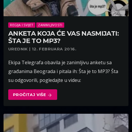
REGIJA I SVIJET
ZANIMLJIVOSTI
ANKETA KOJA ĆE VAS NASMIJATI:
ŠTA JE TO MP3?
UREDNIK | 12. FEBRUARA 2016.
Ekipa Telegrafa obavila je zanimljivu anketu sa
građanima Beograda i pitala ih: Šta je to MP3? Šta
su odgovorili, pogledajte u videu:
PROČITAJ VIŠE
arrow_forward