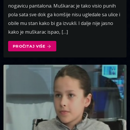
nogavicu pantalona. Muškarac je tako visio punih
pola sata sve dok ga komšije nisu ugledale sa ulice i
obile mu stan kako bi ga izvukli. I dalje nije jasno
kako je muškarac ispao, […]
PROČITAJ VIŠE
arrow_forward