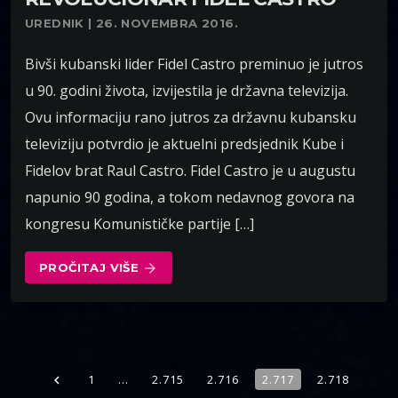
UREDNIK | 26. NOVEMBRA 2016.
Bivši kubanski lider Fidel Castro preminuo je jutros
u 90. godini života, izvijestila je državna televizija.
Ovu informaciju rano jutros za državnu kubansku
televiziju potvrdio je aktuelni predsjednik Kube i
Fidelov brat Raul Castro. Fidel Castro je u augustu
napunio 90 godina, a tokom nedavnog govora na
kongresu Komunističke partije […]
PROČITAJ VIŠE
arrow_forward
1
…
2.715
2.716
2.717
2.718
navigate_before