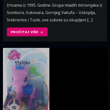
žrtvama iz 1995. Godine. Grupa mladih mirovnjaka iz
Sombora, Vukovara, Gornjeg Vakufa – Uskoplja,
Srebrenice i Tuzle, ove subote su okupljeni […]
PROČITAJ VIŠE
arrow_forward