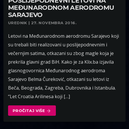
POSLIJEPODNEVNI LETOVI NA
MEĐUNARODNOM AERODROMU
SARAJEVO
UREDNIK | 27. NOVEMBRA 2016.
Letovi na Međunarodnom aerodromu Sarajevo koji
su trebali biti realizovani u poslijepodnevnim i
večernjim satima, otkazani su zbog magle koja je
prekrila glavni grad BiH. Kako je za Klix.ba izjavila
glasnogovornica Međunarodnog aerodroma
Sarajevo Belma Čureković, otkazani su letovi iz
Beča, Beograda, Zagreba, Dubrovnika i Istanbula.
“Let Croatia Arilinesa koji […]
PROČITAJ VIŠE
arrow_forward