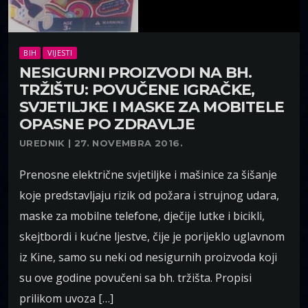
BIH
VIJESTI
NESIGURNI PROIZVODI NA BH.
TRŽIŠTU: POVUČENE IGRAČKE,
SVJETILJKE I MASKE ZA MOBITELE
OPASNE PO ZDRAVLJE
UREDNIK | 27. NOVEMBRA 2016.
Prenosne električne svjetiljke i mašinice za šišanje
koje predstavljaju rizik od požara i strujnog udara,
maske za mobilne telefone, dječije lutke i bicikli,
skejtbordi i kućne ljestve, čije je porijeklo uglavnom
iz Kine, samo su neki od nesigurnih proizvoda koji
su ove godine povučeni sa bh. tržišta. Propisi
prilikom uvoza […]