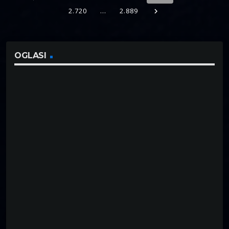
2.720
…
2.889
navigate_next
OGLASI