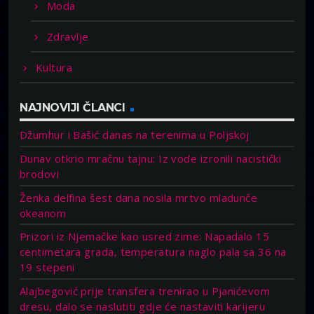
Moda
Zdravlje
Kultura
NAJNOVIJI ČLANCI
Džumhur i Bašić danas na terenima u Poljskoj
Dunav otkrio mračnu tajnu: Iz vode izronili nacistički
brodovi
Ženka delfina šest dana nosila mrtvo mladunče
okeanom
Prizori iz Njemačke kao usred zime: Napadalo 15
centimetara grada, temperatura naglo pala sa 36 na
19 stepeni
Alajbegović prije transfera trenirao u Pjanićevom
dresu, dalo se naslutiti gdje će nastaviti karijeru