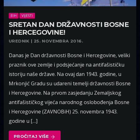
BIH
VIJESTI
SRETAN DAN DRŽAVNOSTI BOSNE
I HERCEGOVINE!
UREDNIK | 25. NOVEMBRA 2016.
Danas je Dan državnosti Bosne i Hercegovine, veliki
praznik ove zemlje i podsjećanje na antifašističku
istoriju naše države. Na ovaj dan 1943. godine, u
Mrkonjić Gradu su udareni temelji državnosti Bosne
i Hercegovine. Na prvom zasjedanju Zemaljskog
antifašističkog vijeća narodnog oslobođenja Bosne
i Hercegovine (ZAVNOBiH) 25. novembra 1943.
godine u […]
PROČITAJ VIŠE
arrow_forward