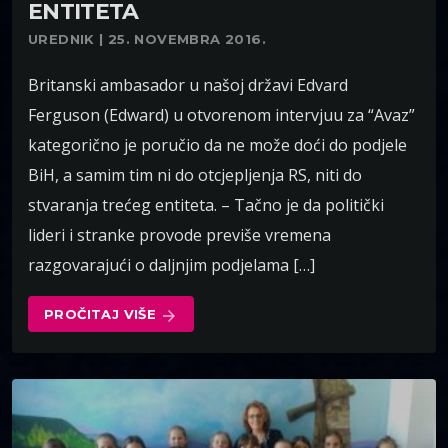
ENTITETA
UREDNIK | 25. NOVEMBRA 2016.
Britanski ambasador u našoj državi Edvard
Ferguson (Edward) u otvorenom intervjuu za “Avaz”
kategorično je poručio da ne može doći do podjele
BiH, a samim tim ni do otcjepljenja RS, niti do
stvaranja trećeg entiteta. – Tačno je da politički
lideri i stranke provode previše vremena
razgovarajući o daljnjim podjelama […]
PROČITAJ VIŠE
arrow_forward