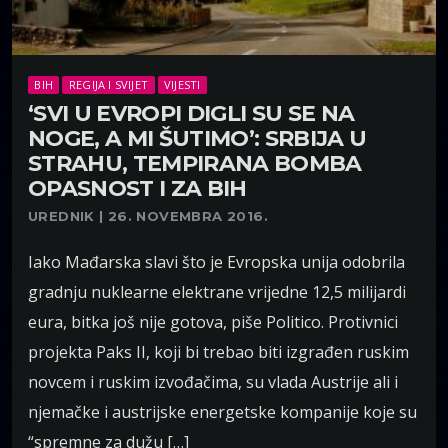
BIH
REGIJA I SVIJET
VIJESTI
‘SVI U EVROPI DIGLI SU SE NA
NOGE, A MI ŠUTIMO’: SRBIJA U
STRAHU, TEMPIRANA BOMBA
OPASNOST I ZA BIH
UREDNIK | 26. NOVEMBRA 2016.
Iako Mađarska slavi što je Evropska unija odobrila
gradnju nuklearne elektrane vrijedne 12,5 milijardi
eura, bitka još nije gotova, piše Politico. Protivnici
projekta Paks II, koji bi trebao biti izgrađen ruskim
novcem i ruskim izvođačima, su vlada Austrije ali i
njemačke i austrijske energetske kompanije koje su
“spremne za dužu […]