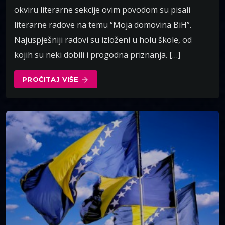
okviru literarne sekcije ovim povodom su pisali
literarne radove na temu “Moja domovina BiH”.
Najuspješniji radovi su izloženi u holu škole, od
kojih su neki dobili i progodna priznanja. […]
PROČITAJ VIŠE
arrow_forward