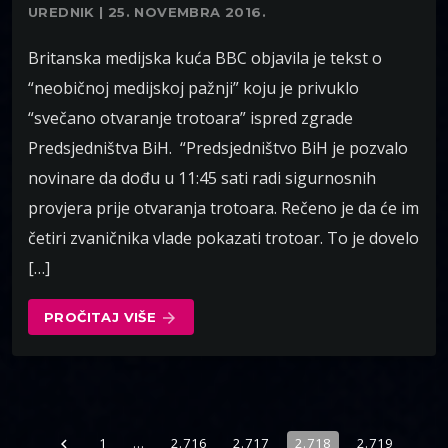
UREDNIK | 25. NOVEMBRA 2016.
Britanska medijska kuća BBC objavila je tekst o
“neobičnoj medijskoj pažnji” koju je privuklo
“svečano otvaranje trotoara” ispred zgrade
Predsjedništva BiH. “Predsjedništvo BiH je pozvalo
novinare da dođu u 11:45 sati radi sigurnosnih
provjera prije otvaranja trotoara. Rečeno je da će im
četiri zvaničnika vlade pokazati trotoar. To je dovelo
[…]
PROČITAJ VIŠE
arrow_forward
1
…
2.716
2.717
2.718
2.719
navigate_before