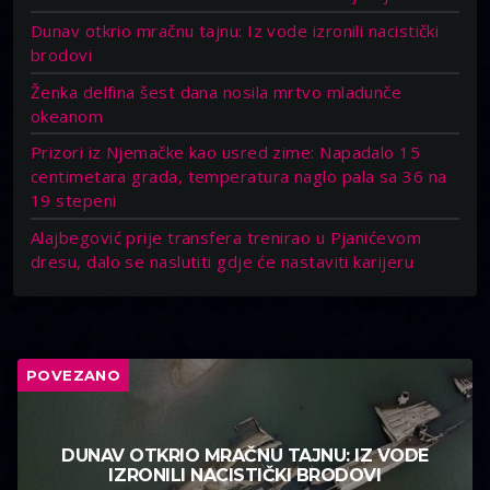
Dunav otkrio mračnu tajnu: Iz vode izronili nacistički
brodovi
Ženka delfina šest dana nosila mrtvo mladunče
okeanom
Prizori iz Njemačke kao usred zime: Napadalo 15
centimetara grada, temperatura naglo pala sa 36 na
19 stepeni
Alajbegović prije transfera trenirao u Pjanićevom
dresu, dalo se naslutiti gdje će nastaviti karijeru
POVEZANO
DUNAV OTKRIO MRAČNU TAJNU: IZ VODE
IZRONILI NACISTIČKI BRODOVI