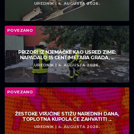
UREDNIK | 4. AUGUSTA 2026.
POVEZANO
PRIZORI IZ NJEMAČKE KAO USRED ZIME:
NAPADALO 15 CENTIMETARA GRADA, ...
UREDNIK | 4. AUGUSTA 2026.
POVEZANO
ŽESTOKE VRUĆINE STIŽU NAREDNIH DANA,
TOPLOTNA KUPOLA ĆE ZAHVATITI ...
UREDNIK | 4. AUGUSTA 2026.