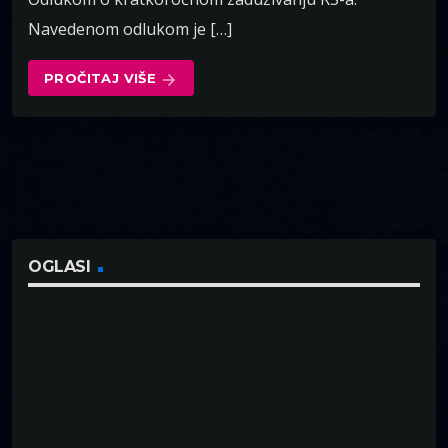
Navedenom odlukom je […]
PROČITAJ VIŠE
arrow_forward
OGLASI